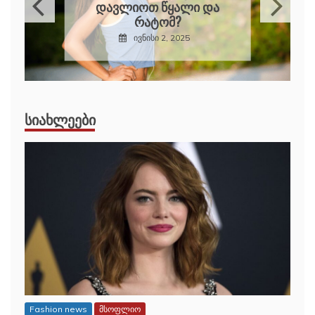
ᲘᲦᲑᲐᲚᲘ ᲓᲐ
ᲬᲐᲠᲛᲐᲢᲔᲑᲐ?
დეკემბერი 5, 2024
ᲡᲘᲐᲮᲚᲔᲔᲑᲘ
Fashion news
მსოფლიო