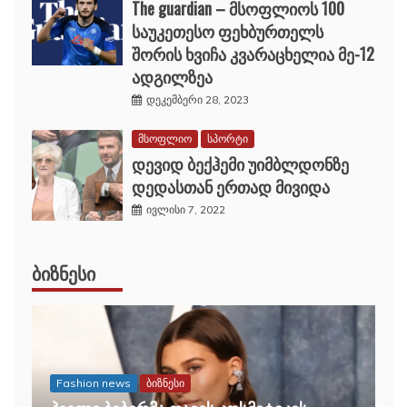
The guardian – მსოფლიოს 100
საუკეთესო ფეხბურთელს
შორის ხვიჩა კვარაცხელია მე-12
ადგილზეა
დეკემბერი 28, 2023
მსოფლიო
სპორტი
დევიდ ბექჰემი უიმბლდონზე
დედასთან ერთად მივიდა
ივლისი 7, 2022
ᲑᲘᲖᲜᲔᲡᲘ
Fashion news
ბიზნესი