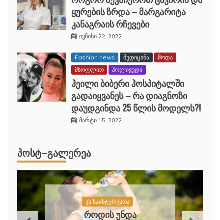
როგორ შევაჩეროთ ცხვირის და
ყურების ზრდა – მარგარიტა
კანაგრაის რჩევები
ივნისი 22, 2022
Fashion news
მედიცინა
მოდა
მსოფლიო
ჰოლივუდი
ჰეილი ბიბერი ჰოსპიტალში
გადაიყვანეს – რა დიაგნოზი
დაუდგინდა 25 წლის მოდელს?!
მარტი 15, 2022
ᲞᲝᲡᲢ–ᲒᲐᲚᲔᲠᲔᲐ
ეს საინტერესოა
ᲠᲝᲒᲝᲠ ᲛᲝᲕᲘᲖᲘᲓᲝᲗ