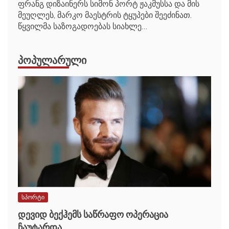
მეუღლეს, მარკო მაესტრის ტყუპები შეეძინათ.
წყვილმა საზოგადოებას სიახლე…
ᲞᲝᲞᲣᲚᲐᲠᲣᲚᲘ
სპორტი
დევიდ ბექჰემს საწრაფო ოპერაცია
ჩაუტარდა