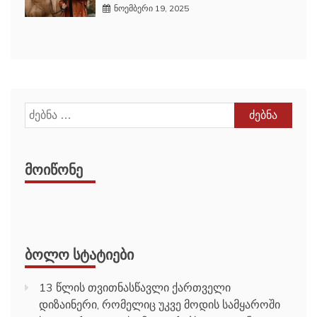
ძებნა:
ᲛᲝᲘᲬᲝᲜᲔ
ᲑᲝᲚᲝ ᲡᲢᲐᲢᲘᲔᲑᲘ
13 წლის თვითნასწავლი ქართველი
დიზაინერი, რომელიც უკვე მოდის სამყაროში
საკუთარ ადგილს იმკვიდრებს — გაიცანით