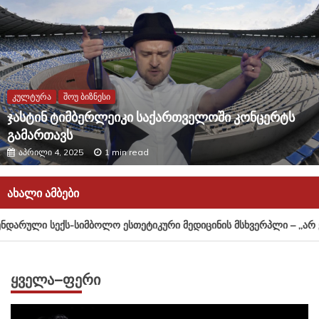
კულტურა
შოუ ბიზნესი
ჯასტინ ტიმბერლეიკი საქართველოში კონცერტს
გამართავს
აპრილი 4, 2025
1 min read
ᲐᲮᲐᲚᲘ ᲐᲛᲑᲔᲑᲘ
რული სექს-სიმბოლო ესთეტიკური მედიცინის მსხვერპლი – „არ ენდ
ᲧᲕᲔᲚᲐ–ᲤᲔᲠᲘ