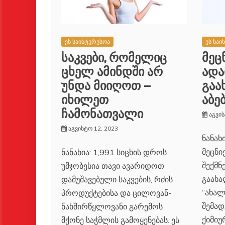
ეს საინტერესოა
ეს საი
საკვები, რომელიც
მეც
ცხელ ამინდში არ
ადა
უნდა მიიღოთ –
გაა
იხილეთ
აბე
ჩამონათვალი
აგვის
აგვისტო 12, 2023
ნანახ
მეცნი
ნანახია: 1,991 სიცხის დროს
შექმნ
უმჯობესია თავი ავარიდოთ
გაახა
დამუშავებული საკვების, რძის
“ახა
პროდუქტებისა და ცილოვან-
შემად
ნახშირწყლოვანი გარემოს
ქიმიუ
მქონე საჭმლის გამოყენებას. ეს