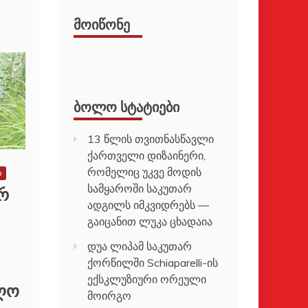
ᲛᲝᲘᲬᲝᲜᲔ
ᲑᲝᲚᲝ ᲡᲢᲐᲢᲘᲔᲑᲘ
13 წლის თვითნასწავლი
ქართველი დიზაინერი,
რომელიც უკვე მოდის
ო
არ
სამყაროში საკუთარ
ადგილს იმკვიდრებს —
გაიცანით ლუკა ცხადაია
დუა ლიპამ საკუთარ
ქორწილში Schiaparelli-ის
ექსკლუზიური ორეული
ღო
მოირგო