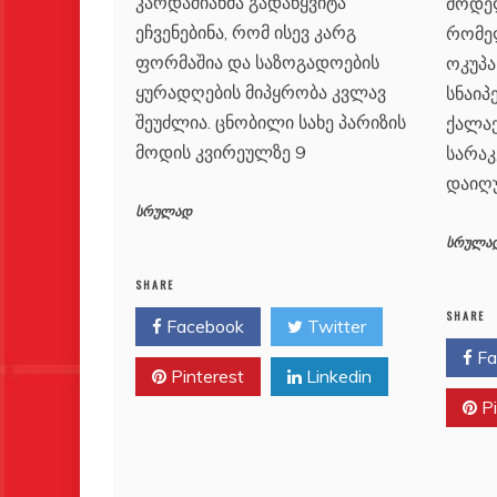
კარდაშიანმა გადაწყვიტა
მოდე
ეჩვენებინა, რომ ისევ კარგ
რომე
ფორმაშია და საზოგადოების
ოკუპა
ყურადღების მიპყრობა კვლავ
სნაიპ
შეუძლია. ცნობილი სახე პარიზის
ქალა
მოდის კვირეულზე 9
სარაკ
დაიღუ
სრულად
სრულა
SHARE
SHARE
Facebook
Twitter
Fa
Pinterest
Linkedin
Pi