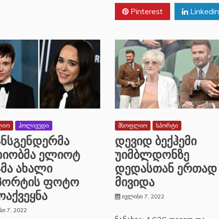
Pinterest
Linkedin
ლიო
ჰოლივუდი
მსოფლიო
სპორტი
ნსგენდერმა
დევიდ ბექჰემი
ხიობმა ელიოტ
უიმბლდონზე
ჯმა ახალი
დედასთან ერთად
პორტის ფოტო
მივიდა
ოაქვეყნა
ივლისი 7, 2022
ი 7, 2022