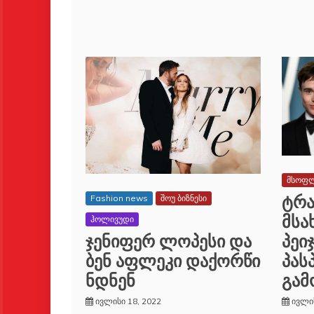
მსოფ
ტრა
Fashion news
შოუ ბიზნესი
მსა
ჰოლივუდი
პეი
ჯენიფერ ლოპესი და
პას
ბენ აფლეკი დაქორწი
გამ
ნდნენ
ივლის
ივლისი 18, 2022