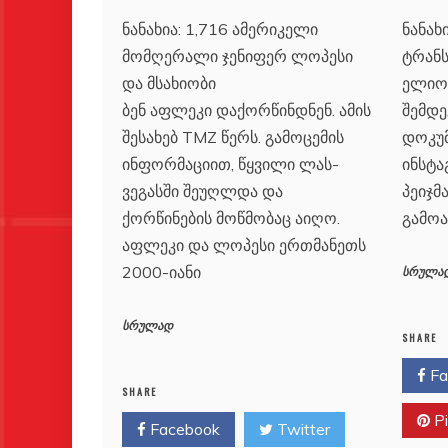
ნანახ
ნანახია: 1,716 ამერიკელი
ტრანს
მომღერალი ჯენიფერ ლოპესი
ელიოტ
და მსახიობი
შემდე
ბენ აფლეკი დაქორწინდნენ. ამის
დოკუმ
შესახებ TMZ წერს. გამოცემის
ინსტა
ინფორმაციით, წყვილი ლას-
პეიჯმ
ვეგასში შეუღლდა და
გამოა
ქორწინების მოწმობაც აიღო.
აფლეკი და ლოპესი ერთმანეთს
2000-იანი
სრულა
სრულად
SHARE
Fa
SHARE
Pi
Facebook
Twitter