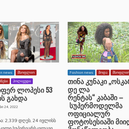
on news
მსოფლიო
Fashion news
მოდა
მსოფლი
თინა კუნაკი „ოსკ
ზნესი
ჰოლივუდი
დე ლა
იფერ ლოპესი 53
რენტას“ კაბაში –
ს გახდა
სუპერმოდელმა
ი 24, 2022
ოფიციალურ
ფოტოსესიაში მიი
ია: 2,339 დღეს, 24 ივლისს
კელი სუპერვარსკვლავი,