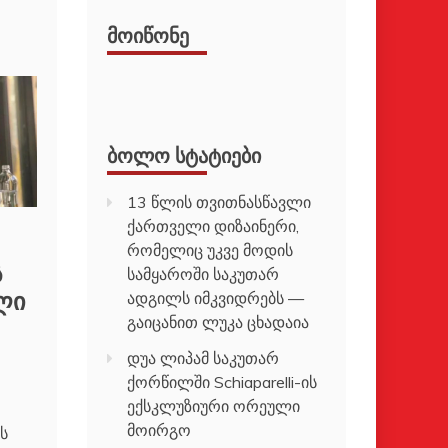
ᲛᲝᲘᲬᲝᲜᲔ
ᲑᲝᲚᲝ ᲡᲢᲐᲢᲘᲔᲑᲘ
13 წლის თვითნასწავლი
ქართველი დიზაინერი,
რომელიც უკვე მოდის
ს
სამყაროში საკუთარ
ლი
ადგილს იმკვიდრებს —
გაიცანით ლუკა ცხადაია
დუა ლიპამ საკუთარ
ქორწილში Schiaparelli-ის
ექსკლუზიური ორეული
მოირგო
ს