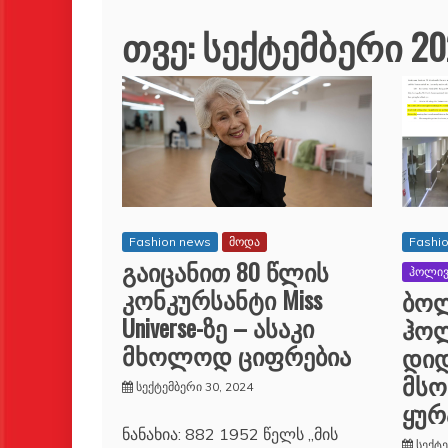
თვე:
სექტემბერი 20
Fashion news
მოდა
Fashi
გაიცანით 80 წლის
ჰოლი
კონკურსანტი Miss
ბოლ
Universe-ზე – ასაკი
ჰოლ
მხოლოდ ციფრებია
დიდ
მს
სექტემბერი 30, 2024
ყურ
ნანახია: 882 1952 წელს „მის
სექტე