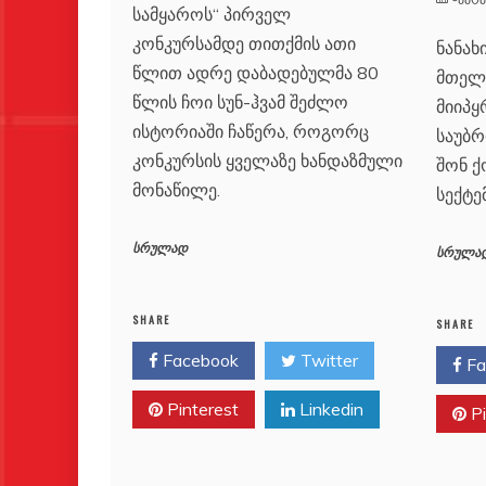
სამყაროს“ პირველ
კონკურსამდე თითქმის ათი
ნანახი
წლით ადრე დაბადებულმა 80
მთელ
წლის ჩოი სუნ-ჰვამ შეძლო
მიიპყ
ისტორიაში ჩაწერა, როგორც
საუბრ
კონკურსის ყველაზე ხანდაზმული
შონ ქ
მონაწილე.
სექტე
სრულად
სრულა
SHARE
SHARE
Facebook
Twitter
Fa
Pinterest
Linkedin
Pi