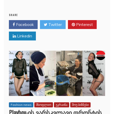
SHARE
Facebook
Twitter
Pinterest
Linkedin
Fashion news
მსოფლიო
უკრაინა
შოუ ბიზნესი
Playboy-ის ვარსკვლავი ფრონტის