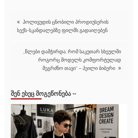
პოსტის
ჰოლივუდის ცნობილი პროდიუსერის
სექს-სკანდალებზე ფილმს გადაიღებენ
ნავიგაცია
,,წლები დამჭირდა, რომ საკუთარ სხეულში
როგორც მოდელს კომფორტულად
მეგრძნო თავი” – ჰეილი ბიბერი
ᲨᲔᲜ ᲔᲡᲔᲪ ᲛᲝᲒᲔᲬᲝᲜᲔᲑᲐ --