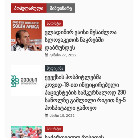
ᲞᲝᲞᲣᲚᲐᲠᲣᲚᲘ
ᲛᲘᲛᲓᲘᲜᲐᲠᲔ
სპორტი
ვლადიმირ ვაისი შესაძლოა
სლოვაკეთის ნაკრებში
დაბრუნდეს
ივნისი 27, 2022
მედიცინა
ევექსის ჰოსპიტლებმა
კოვიდ-19-ით ინფიცირებული
პაციენტების სამკურნალოდ 290
საწოლზე გაშლილი რიგით მე-5
ჰოსპიტალი გამოყო
მაისი 19, 2022
სპორტი
საქართველო რუსეთის