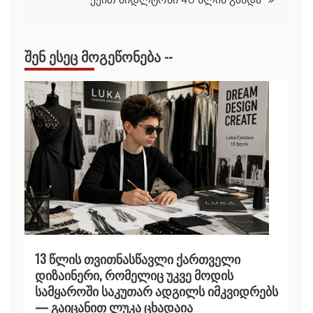
ᲨᲔᲜ ᲔᲡᲔᲪ ᲛᲝᲒᲔᲬᲝᲜᲔᲑᲐ --
13 წლის თვითნასწავლი ქართველი
დიზაინერი, რომელიც უკვე მოდის
სამყაროში საკუთარ ადგილს იმკვიდრებს
— გაიცანით ლუკა ცხადაია