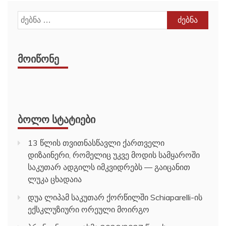
ძებნა:
ᲛᲝᲘᲬᲝᲜᲔ
ᲑᲝᲚᲝ ᲡᲢᲐᲢᲘᲔᲑᲘ
13 წლის თვითნასწავლი ქართველი
დიზაინერი, რომელიც უკვე მოდის სამყაროში
საკუთარ ადგილს იმკვიდრებს — გაიცანით
ლუკა ცხადაია
დუა ლიპამ საკუთარ ქორწილში Schiaparelli-ის
ექსკლუზიური ორეული მოირგო