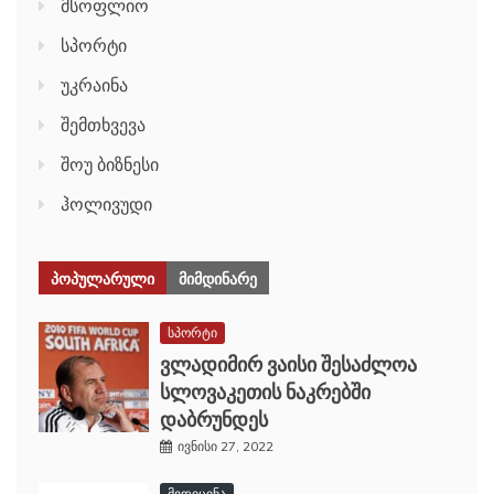
მსოფლიო
სპორტი
უკრაინა
შემთხვევა
შოუ ბიზნესი
ჰოლივუდი
ᲞᲝᲞᲣᲚᲐᲠᲣᲚᲘ
ᲛᲘᲛᲓᲘᲜᲐᲠᲔ
სპორტი
ვლადიმირ ვაისი შესაძლოა
სლოვაკეთის ნაკრებში
დაბრუნდეს
ივნისი 27, 2022
მედიცინა