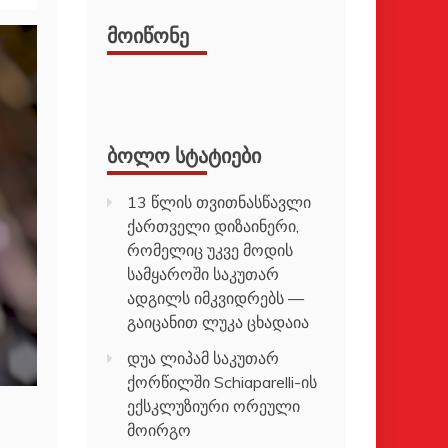
ᲛᲝᲘᲬᲝᲜᲔ
ᲑᲝᲚᲝ ᲡᲢᲐᲢᲘᲔᲑᲘ
13 წლის თვითნასწავლი
ქართველი დიზაინერი,
რომელიც უკვე მოდის
სამყაროში საკუთარ
ადგილს იმკვიდრებს —
გაიცანით ლუკა ცხადაია
დუა ლიპამ საკუთარ
ქორწილში Schiaparelli-ის
ექსკლუზიური ორეული
მოირგო