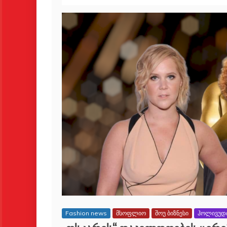
Fashion news
მსოფლიო
შოუ ბიზნესი
ჰოლივუდ