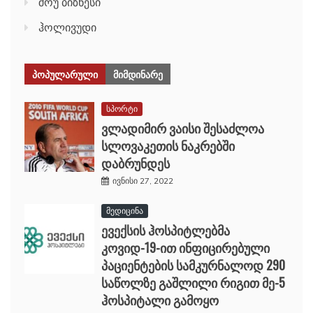
შოუ ბიზნესი
ჰოლივუდი
ᲞᲝᲞᲣᲚᲐᲠᲣᲚᲘ
ᲛᲘᲛᲓᲘᲜᲐᲠᲔ
სპორტი
ვლადიმირ ვაისი შესაძლოა
სლოვაკეთის ნაკრებში
დაბრუნდეს
ივნისი 27, 2022
მედიცინა
ევექსის ჰოსპიტლებმა
კოვიდ-19-ით ინფიცირებული
პაციენტების სამკურნალოდ 290
საწოლზე გაშლილი რიგით მე-5
ჰოსპიტალი გამოყო