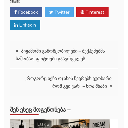
SHARE
Facebook
Twitter
Pinterest
Linkedin
პოსტის
პიჟამოში გამოწყობილები – ბექჰემებმა
საშობაო ფოტოები გაავრცელეს
ნავიგაცია
„როგორც იქნა ოჯახის წევრებს ვუთხარი,
რომ გეი ვარ“ – ნოა შნაპი
ᲨᲔᲜ ᲔᲡᲔᲪ ᲛᲝᲒᲔᲬᲝᲜᲔᲑᲐ --