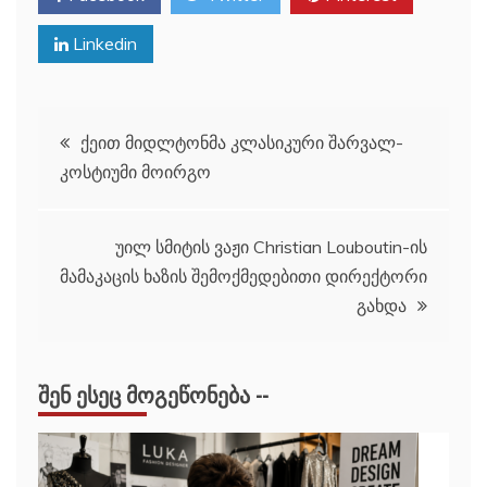
Linkedin
პოსტის
ქეით მიდლტონმა კლასიკური შარვალ-
კოსტიუმი მოირგო
ნავიგაცია
უილ სმიტის ვაჟი Christian Louboutin-ის
მამაკაცის ხაზის შემოქმედებითი დირექტორი
გახდა
ᲨᲔᲜ ᲔᲡᲔᲪ ᲛᲝᲒᲔᲬᲝᲜᲔᲑᲐ --