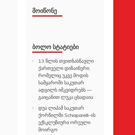
ᲛᲝᲘᲬᲝᲜᲔ
ᲑᲝᲚᲝ ᲡᲢᲐᲢᲘᲔᲑᲘ
13 წლის თვითნასწავლი
ქართველი დიზაინერი,
რომელიც უკვე მოდის
სამყაროში საკუთარ
ადგილს იმკვიდრებს —
გაიცანით ლუკა ცხადაია
დუა ლიპამ საკუთარ
ქორწილში Schiaparelli-ის
ექსკლუზიური ორეული
მოირგო