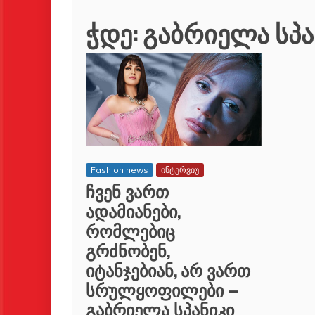
ჭდე:
გაბრიელა სპა
Fashion news
ინტერვიუ
ჩვენ ვართ
ადამიანები,
რომლებიც
გრძნობენ,
იტანჯებიან, არ ვართ
სრულყოფილები –
გაბრიელა სპანიკი