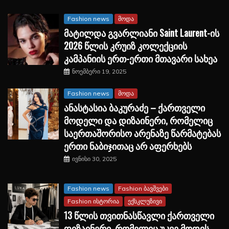
Fashion news
მოდა
მატილდა გვარლიანი Saint Laurent-ის
2026 წლის კრუიზ კოლექციის
კამპანიის ერთ-ერთი მთავარი სახეა
ნოემბერი 19, 2025
Fashion news
მოდა
ანასტასია ბაკურაძე – ქართველი
მოდელი და დიზაინერი, რომელიც
საერთაშორისო არენაზე წარმატებას
ერთი ნაბიჯითაც არ აფერხებს
ივნისი 30, 2025
Fashion news
Fashion ბავშვები
Fashion ისტორია
ექსკლუზივი
13 წლის თვითნასწავლი ქართველი
დიზაინერი, რომელიც უკვე მოდის