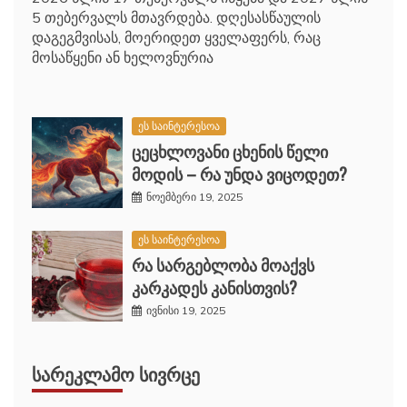
5 თებერვალს მთავრდება. დღესასწაულის
დაგეგმვისას, მოერიდეთ ყველაფერს, რაც
მოსაწყენი ან ხელოვნურია
ეს საინტერესოა
ცეცხლოვანი ცხენის წელი
მოდის – რა უნდა ვიცოდეთ?
ნოემბერი 19, 2025
ეს საინტერესოა
რა სარგებლობა მოაქვს
კარკადეს კანისთვის?
ივნისი 19, 2025
ᲡᲐᲠᲔᲙᲚᲐᲛᲝ ᲡᲘᲕᲠᲪᲔ