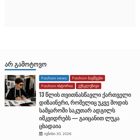
ᲐᲠ ᲒᲐᲛᲝᲢᲝᲕᲝ
Fashion news
Fashion ბავშვები
Fashion ისტორია
ექსკლუზივი
13 წლის თვითნასწავლი ქართველი
დიზაინერი, რომელიც უკვე მოდის
სამყაროში საკუთარ ადგილს
იმკვიდრებს — გაიცანით ლუკა
ცხადაია
ივნისი 30, 2026