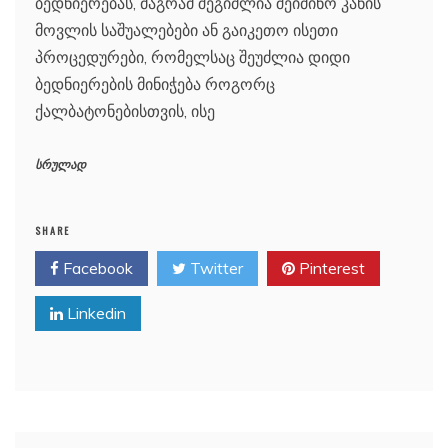
ბედნიერებას, მაგრამ შეგიძლია შეიძინო კანის
მოვლის საშუალებები ან გაიკეთო ისეთი
პროცედურები, რომელსაც შეუძლია დიდი
ბედნიერების მინიჭება როგორც
ქალბატონებისთვის, ისე
სრულად
SHARE
Facebook
Twitter
Pinterest
Linkedin