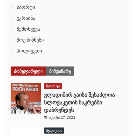
სპორტი
უკრაინა
შემთხვევა
შოუ ბიზნესი
ჰოლივუდი
ᲞᲝᲞᲣᲚᲐᲠᲣᲚᲘ
ᲛᲘᲛᲓᲘᲜᲐᲠᲔ
სპორტი
ვლადიმირ ვაისი შესაძლოა
სლოვაკეთის ნაკრებში
დაბრუნდეს
ივნისი 27, 2022
მედიცინა