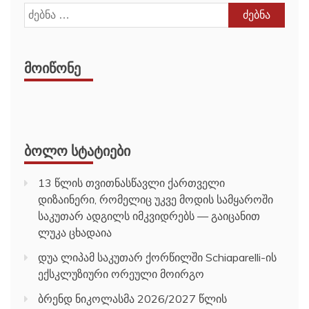
ძებნა:
ᲛᲝᲘᲬᲝᲜᲔ
ᲑᲝᲚᲝ ᲡᲢᲐᲢᲘᲔᲑᲘ
13 წლის თვითნასწავლი ქართველი
დიზაინერი, რომელიც უკვე მოდის სამყაროში
საკუთარ ადგილს იმკვიდრებს — გაიცანით
ლუკა ცხადაია
დუა ლიპამ საკუთარ ქორწილში Schiaparelli-ის
ექსკლუზიური ორეული მოირგო
ბრენდ ნიკოლასმა 2026/2027 წლის