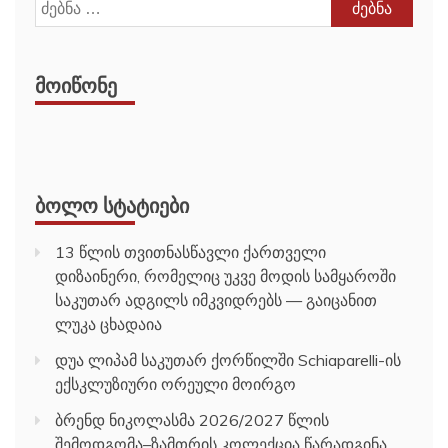
ძებნა:
ᲛᲝᲘᲬᲝᲜᲔ
ᲑᲝᲚᲝ ᲡᲢᲐᲢᲘᲔᲑᲘ
13 წლის თვითნასწავლი ქართველი
დიზაინერი, რომელიც უკვე მოდის სამყაროში
საკუთარ ადგილს იმკვიდრებს — გაიცანით
ლუკა ცხადაია
დუა ლიპამ საკუთარ ქორწილში Schiaparelli-ის
ექსკლუზიური ორეული მოირგო
ბრენდ ნიკოლასმა 2026/2027 წლის
შემოდგომა–ზამთრის კოლექცია წარადგინა