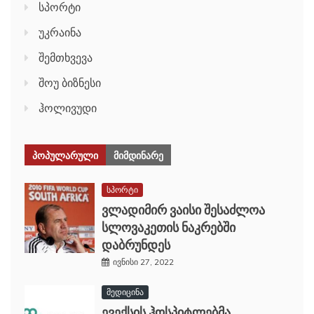
სპორტი
უკრაინა
შემთხვევა
შოუ ბიზნესი
ჰოლივუდი
ᲞᲝᲞᲣᲚᲐᲠᲣᲚᲘ
ᲛᲘᲛᲓᲘᲜᲐᲠᲔ
სპორტი
ვლადიმირ ვაისი შესაძლოა
სლოვაკეთის ნაკრებში
დაბრუნდეს
ივნისი 27, 2022
მედიცინა
ევექსის ჰოსპიტლებმა