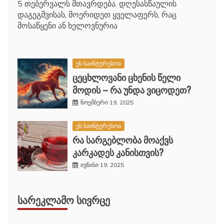
5 თებერვალს მთავრდება. დღესასწაულის
დაგეგმვისას, მოერიდეთ ყველაფერს, რაც
მოსაწყენი ან ხელოვნურია
ეს საინტერესოა
ცეცხლოვანი ცხენის წელი
მოდის – რა უნდა ვიცოდეთ?
ნოემბერი 19, 2025
ეს საინტერესოა
რა სარგებლობა მოაქვს
კარკადეს კანისთვის?
ივნისი 19, 2025
ᲡᲐᲠᲔᲙᲚᲐᲛᲝ ᲡᲘᲕᲠᲪᲔ