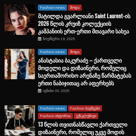
Fashion news
მოდა
მატილდა გვარლიანი Saint Laurent-ის
2026 წლის კრუიზ კოლექციის
კამპანიის ერთ-ერთი მთავარი სახეა
ნოემბერი 19, 2025
Fashion news
მოდა
ანასტასია ბაკურაძე – ქართველი
მოდელი და დიზაინერი, რომელიც
საერთაშორისო არენაზე წარმატებას
ერთი ნაბიჯითაც არ აფერხებს
ივნისი 30, 2025
Fashion news
Fashion ბავშვები
Fashion ისტორია
ექსკლუზივი
13 წლის თვითნასწავლი ქართველი
დიზაინერი, რომელიც უკვე მოდის