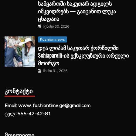
სამყაროში საკუთარ ადგილს
იმკვიდრებს — გაიცანით ლუკა
ცხადაია
ივნისი 30, 2026
Fashion news
დუა ლიპამ საკუთარ ქორწილში
Schiaparelli-ის ექსკლუზიური ორეული
მოირგო
მაისი 31, 2026
ᲙᲝᲜᲢᲐᲥᲢᲘ
Email: www. fashiontime.ge@gmail.com
ტელ:
555-42-42-81
ᲛᲗᲕᲚᲔᲚᲘ