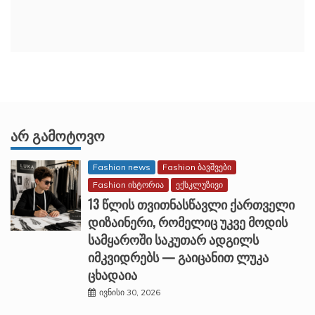
ᲐᲠ ᲒᲐᲛᲝᲢᲝᲕᲝ
Fashion news
Fashion ბავშვები
Fashion ისტორია
ექსკლუზივი
13 წლის თვითნასწავლი ქართველი
დიზაინერი, რომელიც უკვე მოდის
სამყაროში საკუთარ ადგილს
იმკვიდრებს — გაიცანით ლუკა
ცხადაია
ივნისი 30, 2026