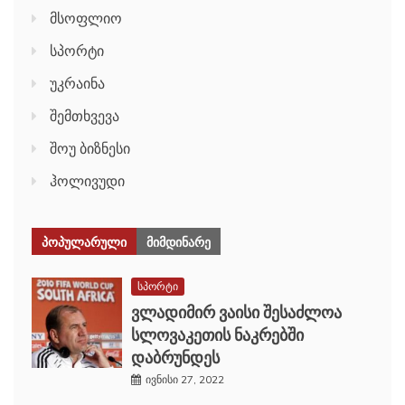
მსოფლიო
სპორტი
უკრაინა
შემთხვევა
შოუ ბიზნესი
ჰოლივუდი
ᲞᲝᲞᲣᲚᲐᲠᲣᲚᲘ
ᲛᲘᲛᲓᲘᲜᲐᲠᲔ
სპორტი
ვლადიმირ ვაისი შესაძლოა
სლოვაკეთის ნაკრებში
დაბრუნდეს
ივნისი 27, 2022