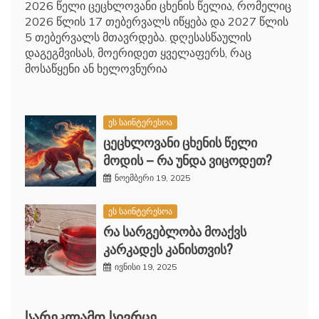
2026 წელი ცეცხლოვანი ცხენის წელია, რომელიც
2026 წლის 17 თებერვალს იწყება და 2027 წლის
5 თებერვალს მთავრდება. დღესასწაულის
დაგეგმვისას, მოერიდეთ ყველაფერს, რაც
მოსაწყენი ან ხელოვნურია
ეს საინტერესოა
ცეცხლოვანი ცხენის წელი
მოდის – რა უნდა ვიცოდეთ?
ნოემბერი 19, 2025
ეს საინტერესოა
რა სარგებლობა მოაქვს
კარკადეს კანისთვის?
ივნისი 19, 2025
ᲡᲐᲠᲔᲙᲚᲐᲛᲝ ᲡᲘᲕᲠᲪᲔ