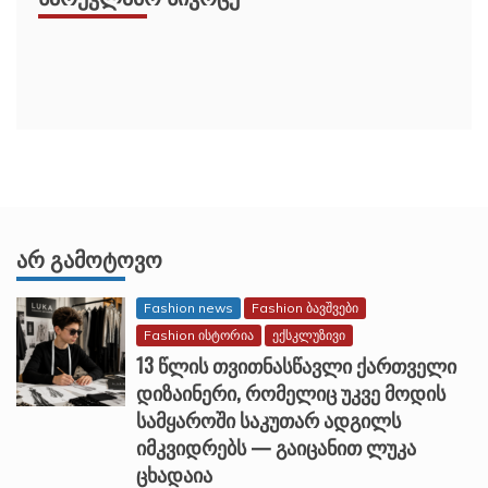
ᲐᲠ ᲒᲐᲛᲝᲢᲝᲕᲝ
Fashion news
Fashion ბავშვები
Fashion ისტორია
ექსკლუზივი
13 წლის თვითნასწავლი ქართველი
დიზაინერი, რომელიც უკვე მოდის
სამყაროში საკუთარ ადგილს
იმკვიდრებს — გაიცანით ლუკა
ცხადაია