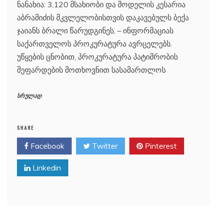
ნანახია: 3,120 მსახიობი და მოდელის კესარია
აბრამიძის მკვლელობისთვის დაკავებულს ბექა
ჯაიანს ბრალი წარუდგინეს, – ინფორმაციას
საქართველოს პროკურატურა ავრცელებს.
უწყების ცნობით, პროკურატურა პატიმრობის
შეფარდების მოთხოვნით სასამართლოს
სრულად
SHARE
Facebook
Twitter
Pinterest
Linkedin