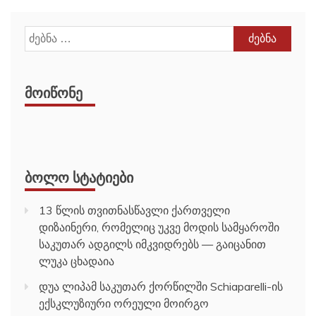
ძებნა:
ᲛᲝᲘᲬᲝᲜᲔ
ᲑᲝᲚᲝ ᲡᲢᲐᲢᲘᲔᲑᲘ
13 წლის თვითნასწავლი ქართველი
დიზაინერი, რომელიც უკვე მოდის სამყაროში
საკუთარ ადგილს იმკვიდრებს — გაიცანით
ლუკა ცხადაია
დუა ლიპამ საკუთარ ქორწილში Schiaparelli-ის
ექსკლუზიური ორეული მოირგო