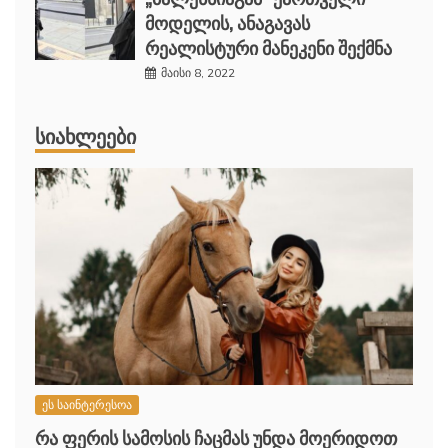
მოდელის, ანაგავას
რეალისტური მანეკენი შექმნა
მაისი 8, 2022
ᲡᲘᲐᲮᲚᲔᲔᲑᲘ
ეს საინტერესოა
რა ფერის სამოსის ჩაცმას უნდა მოერიდოთ