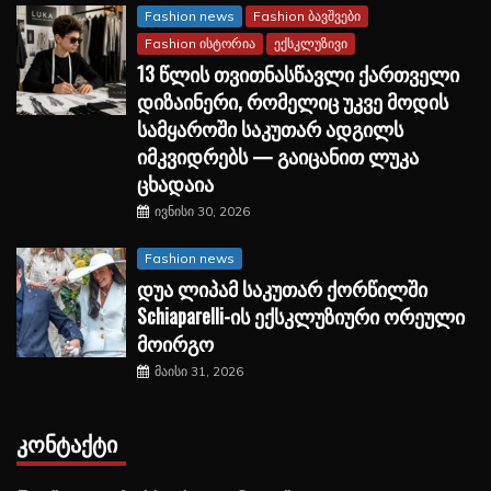
Fashion news
Fashion ბავშვები
Fashion ისტორია
ექსკლუზივი
13 წლის თვითნასწავლი ქართველი
დიზაინერი, რომელიც უკვე მოდის
სამყაროში საკუთარ ადგილს
იმკვიდრებს — გაიცანით ლუკა
ცხადაია
ივნისი 30, 2026
Fashion news
დუა ლიპამ საკუთარ ქორწილში
Schiaparelli-ის ექსკლუზიური ორეული
მოირგო
მაისი 31, 2026
ᲙᲝᲜᲢᲐᲥᲢᲘ