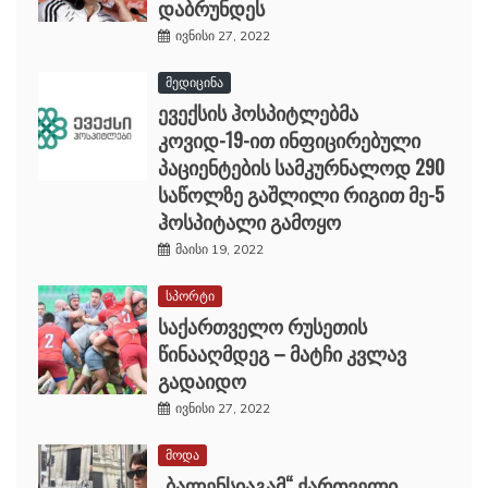
დაბრუნდეს
ივნისი 27, 2022
მედიცინა
ევექსის ჰოსპიტლებმა
კოვიდ-19-ით ინფიცირებული
პაციენტების სამკურნალოდ 290
საწოლზე გაშლილი რიგით მე-5
ჰოსპიტალი გამოყო
მაისი 19, 2022
სპორტი
საქართველო რუსეთის
წინააღმდეგ – მატჩი კვლავ
გადაიდო
ივნისი 27, 2022
მოდა
„ბალენსიაგამ“ ქართველი