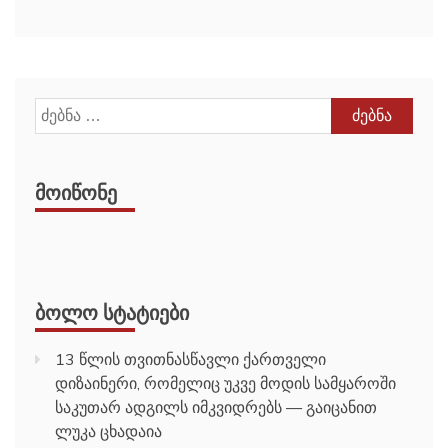
ძებნა:
ᲛᲝᲘᲬᲝᲜᲔ
ᲑᲝᲚᲝ ᲡᲢᲐᲢᲘᲔᲑᲘ
13 წლის თვითნასწავლი ქართველი
დიზაინერი, რომელიც უკვე მოდის სამყაროში
საკუთარ ადგილს იმკვიდრებს — გაიცანით
ლუკა ცხადაია