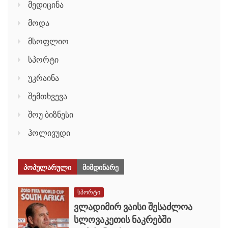
მედიცინა
მოდა
მსოფლიო
სპორტი
უკრაინა
შემთხვევა
შოუ ბიზნესი
ჰოლივუდი
ᲞᲝᲞᲣᲚᲐᲠᲣᲚᲘ
ᲛᲘᲛᲓᲘᲜᲐᲠᲔ
სპორტი
ვლადიმირ ვაისი შესაძლოა
სლოვაკეთის ნაკრებში