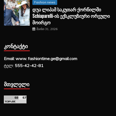
Fashion news
დუა ლიპამ საკუთარ ქორწილში
Schiaparelli-ის ექსკლუზიური ორეული
მოირგო
მაისი 31, 2026
ᲙᲝᲜᲢᲐᲥᲢᲘ
Email: www. fashiontime.ge@gmail.com
ტელ:
555-42-42-81
ᲛᲗᲕᲚᲔᲚᲘ