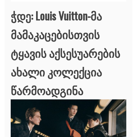
ჭდე:
Louis Vuitton-მა
მამაკაცებისთვის
ტყავის აქსესუარების
ახალი კოლექცია
წარმოადგინა