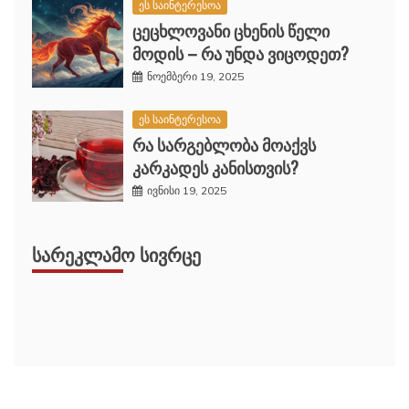
ეს საინტერესოა
ცეცხლოვანი ცხენის წელი
მოდის – რა უნდა ვიცოდეთ?
ნოემბერი 19, 2025
ეს საინტერესოა
რა სარგებლობა მოაქვს
კარკადეს კანისთვის?
ივნისი 19, 2025
ᲡᲐᲠᲔᲙᲚᲐᲛᲝ ᲡᲘᲕᲠᲪᲔ