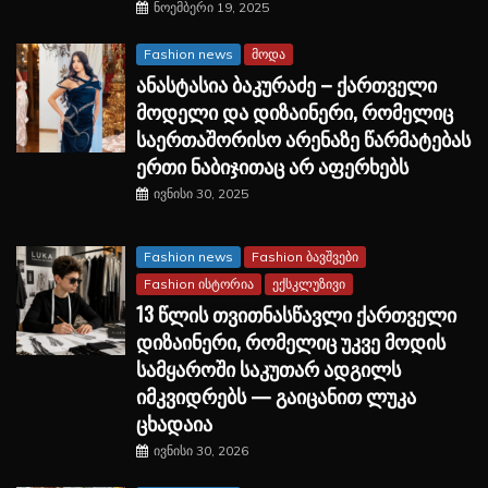
ნოემბერი 19, 2025
Fashion news
მოდა
ანასტასია ბაკურაძე – ქართველი
მოდელი და დიზაინერი, რომელიც
საერთაშორისო არენაზე წარმატებას
ერთი ნაბიჯითაც არ აფერხებს
ივნისი 30, 2025
Fashion news
Fashion ბავშვები
Fashion ისტორია
ექსკლუზივი
13 წლის თვითნასწავლი ქართველი
დიზაინერი, რომელიც უკვე მოდის
სამყაროში საკუთარ ადგილს
იმკვიდრებს — გაიცანით ლუკა
ცხადაია
ივნისი 30, 2026