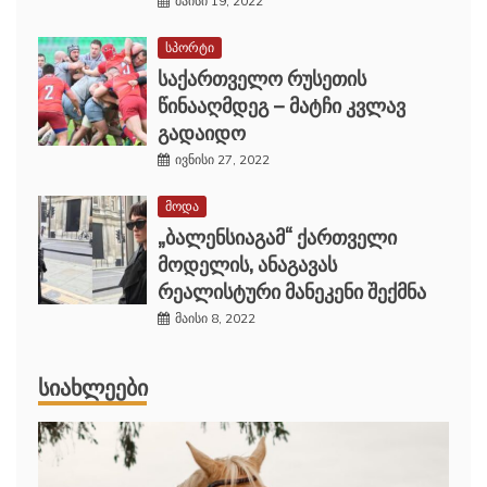
მაისი 19, 2022
სპორტი
საქართველო რუსეთის
წინააღმდეგ – მატჩი კვლავ
გადაიდო
ივნისი 27, 2022
მოდა
„ბალენსიაგამ“ ქართველი
მოდელის, ანაგავას
რეალისტური მანეკენი შექმნა
მაისი 8, 2022
ᲡᲘᲐᲮᲚᲔᲔᲑᲘ