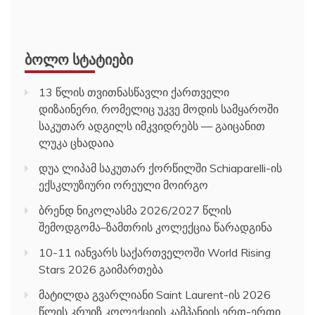
ᲑᲝᲚᲝ ᲡᲢᲐᲢᲘᲔᲑᲘ
13 წლის თვითნასწავლი ქართველი
დიზაინერი, რომელიც უკვე მოდის სამყაროში
საკუთარ ადგილს იმკვიდრებს — გაიცანით
ლუკა ცხადაია
დუა ლიპამ საკუთარ ქორწილში Schiaparelli-ის
ექსკლუზიური ორეული მოირგო
ბრენდ ნიკოლასმა 2026/2027 წლის
შემოდგომა–ზამთრის კოლექცია წარადგინა
10-11 იანვარს საქართველოში World Rising
Stars 2026 გაიმართება
მატილდა გვარლიანი Saint Laurent-ის 2026
წლის კრუიზ კოლექციის კამპანიის ერთ-ერთი