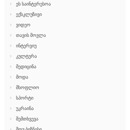
ეს საინტერესოა
ექსკლუზივი
ვიდეო
თავის მოვლა
ინტერვიუ
კულტურა
მედიცინა
მოდა
მსოფლიო
სპორტი
უკრაინა
შემთხვევა
შოუ ბიზნესი