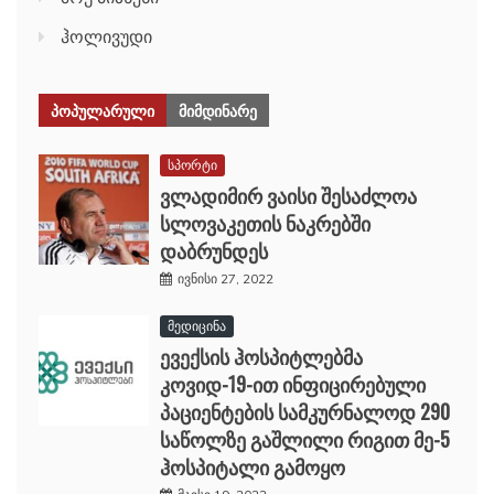
ჰოლივუდი
ᲞᲝᲞᲣᲚᲐᲠᲣᲚᲘ
ᲛᲘᲛᲓᲘᲜᲐᲠᲔ
სპორტი
ვლადიმირ ვაისი შესაძლოა
სლოვაკეთის ნაკრებში
დაბრუნდეს
ივნისი 27, 2022
მედიცინა
ევექსის ჰოსპიტლებმა
კოვიდ-19-ით ინფიცირებული
პაციენტების სამკურნალოდ 290
საწოლზე გაშლილი რიგით მე-5
ჰოსპიტალი გამოყო