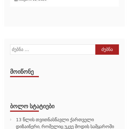
ძებნა:
ᲛᲝᲘᲬᲝᲜᲔ
ᲑᲝᲚᲝ ᲡᲢᲐᲢᲘᲔᲑᲘ
13 წლის თვითნასწავლი ქართველი
დიზაინერი, რომელიც უკვე მოდის სამყაროში