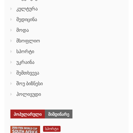
კულტურა
მედიცინა
მოდა
მსოფლიო
სპორტი
უკრაინა
შემთხვევა
შოუ ბიზნესი
ჰოლივუდი
ᲞᲝᲞᲣᲚᲐᲠᲣᲚᲘ
ᲛᲘᲛᲓᲘᲜᲐᲠᲔ
სპორტი