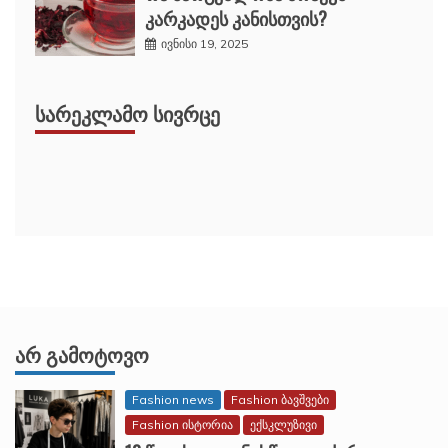
კარკადეს კანისთვის?
ივნისი 19, 2025
ᲡᲐᲠᲔᲙᲚᲐᲛᲝ ᲡᲘᲕᲠᲪᲔ
ᲐᲠ ᲒᲐᲛᲝᲢᲝᲕᲝ
Fashion news
Fashion ბავშვები
Fashion ისტორია
ექსკლუზივი