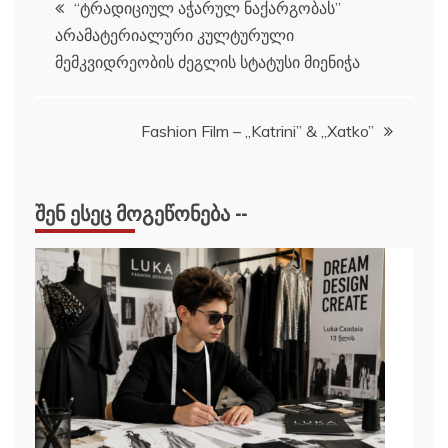
პოსტის
“ტრადიციულ აჭარულ ნაქარგობას”
არამატერიალური კულტურული
ნავიგაცია
მემკვიდრეობის ძეგლის სტატუსი მიენიჭა
Fashion Film – ,,Katrini” & ,,Xatko”
ᲨᲔᲜ ᲔᲡᲔᲪ ᲛᲝᲒᲔᲬᲝᲜᲔᲑᲐ --