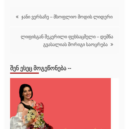
პოსტის
ჯანი ვერსაჩე – მსოფლიო მოდის ლიდერი
ნავიგაცია
ლიფისგან შეკერილი ფეხსაცმელი – დემნა
გვასალიას მორიგი საოცრება
ᲨᲔᲜ ᲔᲡᲔᲪ ᲛᲝᲒᲔᲬᲝᲜᲔᲑᲐ --