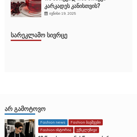
კარკადეს კანისთვის?
ივნისი 19, 2025
ᲡᲐᲠᲔᲙᲚᲐᲛᲝ ᲡᲘᲕᲠᲪᲔ
ᲐᲠ ᲒᲐᲛᲝᲢᲝᲕᲝ
Fashion news
Fashion ბავშვები
Fashion ისტორია
ექსკლუზივი