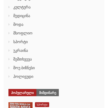
კულტურა
მედიცინა
მოდა
მსოფლიო
სპორტი
უკრაინა
შემთხვევა
შოუ ბიზნესი
ჰოლივუდი
ᲞᲝᲞᲣᲚᲐᲠᲣᲚᲘ
ᲛᲘᲛᲓᲘᲜᲐᲠᲔ
სპორტი