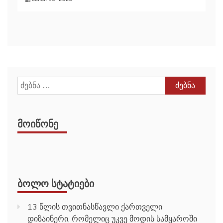
ძებნა:
ᲛᲝᲘᲬᲝᲜᲔ
ᲑᲝᲚᲝ ᲡᲢᲐᲢᲘᲔᲑᲘ
13 წლის თვითნასწავლი ქართველი
დიზაინერი, რომელიც უკვე მოდის სამყაროში