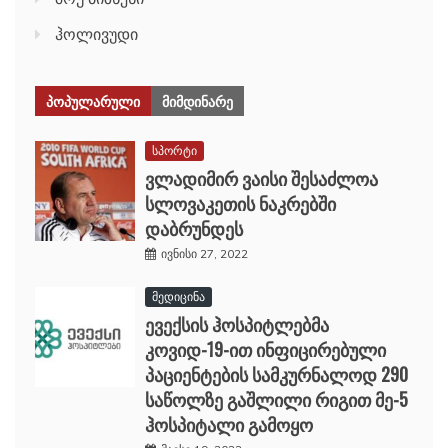
ჰოლივუდი
ᲞᲝᲞᲣᲚᲐᲠᲣᲚᲘ
ᲛᲘᲛᲓᲘᲜᲐᲠᲔ
სპორტი
ვლადიმირ ვაისი შესაძლოა
სლოვაკეთის ნაკრებში
დაბრუნდეს
ივნისი 27, 2022
მედიცინა
ევექსის ჰოსპიტლებმა
კოვიდ-19-ით ინფიცირებული
პაციენტების სამკურნალოდ 290
საწოლზე გაშლილი რიგით მე-5
ჰოსპიტალი გამოყო