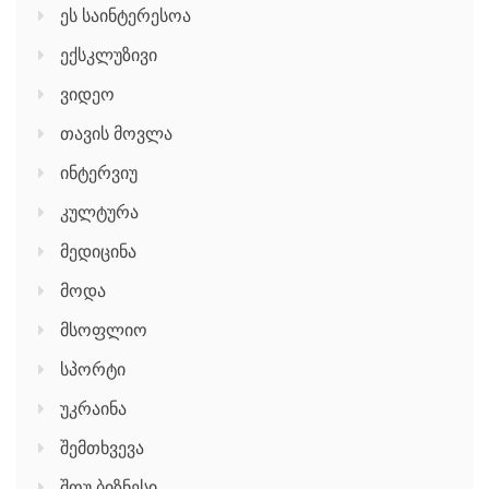
ეს საინტერესოა
ექსკლუზივი
ვიდეო
თავის მოვლა
ინტერვიუ
კულტურა
მედიცინა
მოდა
მსოფლიო
სპორტი
უკრაინა
შემთხვევა
შოუ ბიზნესი