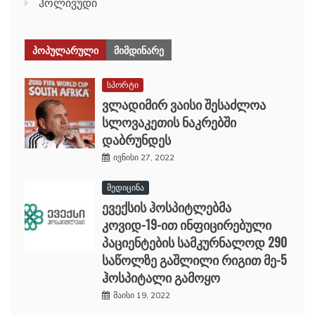
ჰოლივუდი
ᲞᲝᲞᲣᲚᲐᲠᲣᲚᲘ
ᲛᲘᲛᲓᲘᲜᲐᲠᲔ
სპორტი
ვლადიმირ ვაისი შესაძლოა
სლოვაკეთის ნაკრებში
დაბრუნდეს
ივნისი 27, 2022
მედიცინა
ევექსის ჰოსპიტლებმა
კოვიდ-19-ით ინფიცირებული
პაციენტების სამკურნალოდ 290
საწოლზე გაშლილი რიგით მე-5
ჰოსპიტალი გამოყო
მაისი 19, 2022