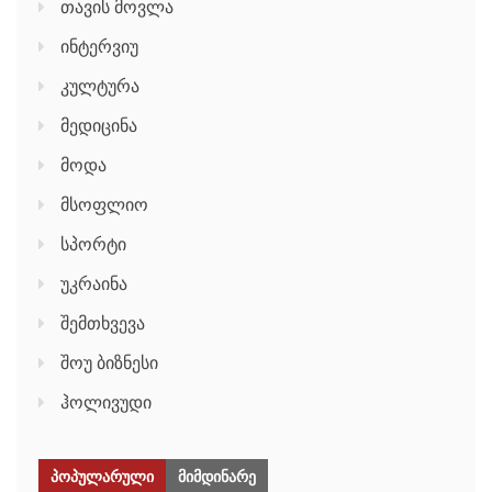
თავის მოვლა
ინტერვიუ
კულტურა
მედიცინა
მოდა
მსოფლიო
სპორტი
უკრაინა
შემთხვევა
შოუ ბიზნესი
ჰოლივუდი
ᲞᲝᲞᲣᲚᲐᲠᲣᲚᲘ
ᲛᲘᲛᲓᲘᲜᲐᲠᲔ