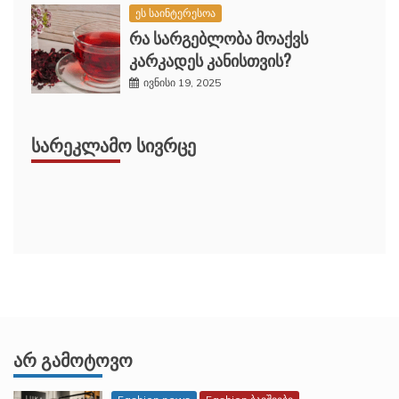
ეს საინტერესოა
რა სარგებლობა მოაქვს
კარკადეს კანისთვის?
ივნისი 19, 2025
ᲡᲐᲠᲔᲙᲚᲐᲛᲝ ᲡᲘᲕᲠᲪᲔ
ᲐᲠ ᲒᲐᲛᲝᲢᲝᲕᲝ