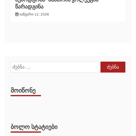
წარადგინა
იანვარი 12, 2026
ძებნა:
ᲛᲝᲘᲬᲝᲜᲔ
ᲑᲝᲚᲝ ᲡᲢᲐᲢᲘᲔᲑᲘ