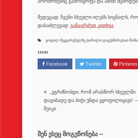
ჰორმონებიც გამოიყოფა და ამით მცირდე
შედეგად, ჩვენი სხეული იღებს სიგნალს, რ
დასაძლევად.
განაგრძეთ კითხვა
ყოფილ შეყვარებულზე ტირილი დაგეხმარებათ წონა
SHARE
Facebook
Twitter
Pinteres
პოსტის
,,ვგრძნობდი, რომ არასწორ სხეულში
დავიბადე და ბიჭი უნდა ვყოფილიყავი” –
ნავიგაცია
შეიკი
ᲨᲔᲜ ᲔᲡᲔᲪ ᲛᲝᲒᲔᲬᲝᲜᲔᲑᲐ --