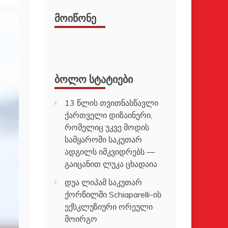
ᲛᲝᲘᲬᲝᲜᲔ
ᲑᲝᲚᲝ ᲡᲢᲐᲢᲘᲔᲑᲘ
13 წლის თვითნასწავლი
ქართველი დიზაინერი,
რომელიც უკვე მოდის
სამყაროში საკუთარ
ადგილს იმკვიდრებს —
გაიცანით ლუკა ცხადაია
დუა ლიპამ საკუთარ
ქორწილში Schiaparelli-ის
ექსკლუზიური ორეული
მოირგო