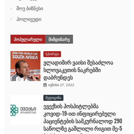
შოუ ბიზნესი
ჰოლივუდი
ᲞᲝᲞᲣᲚᲐᲠᲣᲚᲘ
ᲛᲘᲛᲓᲘᲜᲐᲠᲔ
სპორტი
ვლადიმირ ვაისი შესაძლოა
სლოვაკეთის ნაკრებში
დაბრუნდეს
ივნისი 27, 2022
მედიცინა
ევექსის ჰოსპიტლებმა
კოვიდ-19-ით ინფიცირებული
პაციენტების სამკურნალოდ 290
საწოლზე გაშლილი რიგით მე-5