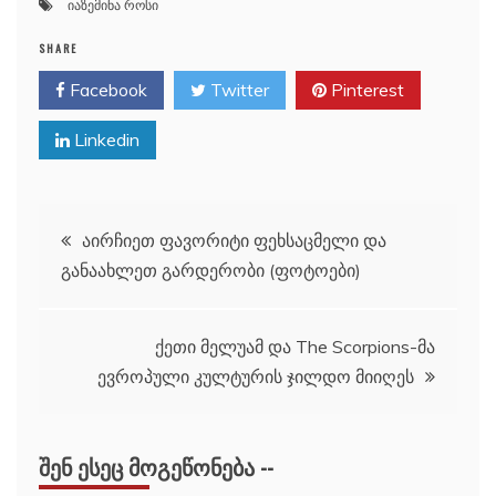
იაზემინა როსი
SHARE
Facebook
Twitter
Pinterest
Linkedin
პოსტის
აირჩიეთ ფავორიტი ფეხსაცმელი და
განაახლეთ გარდერობი (ფოტოები)
ნავიგაცია
ქეთი მელუამ და The Scorpions-მა
ევროპული კულტურის ჯილდო მიიღეს
ᲨᲔᲜ ᲔᲡᲔᲪ ᲛᲝᲒᲔᲬᲝᲜᲔᲑᲐ --