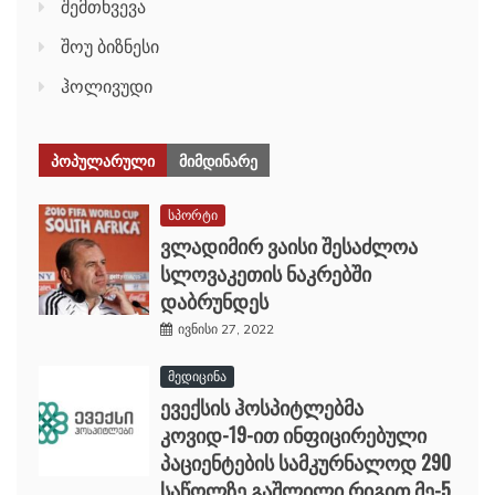
შემთხვევა
შოუ ბიზნესი
ჰოლივუდი
ᲞᲝᲞᲣᲚᲐᲠᲣᲚᲘ
ᲛᲘᲛᲓᲘᲜᲐᲠᲔ
სპორტი
ვლადიმირ ვაისი შესაძლოა
სლოვაკეთის ნაკრებში
დაბრუნდეს
ივნისი 27, 2022
მედიცინა
ევექსის ჰოსპიტლებმა
კოვიდ-19-ით ინფიცირებული
პაციენტების სამკურნალოდ 290
საწოლზე გაშლილი რიგით მე-5