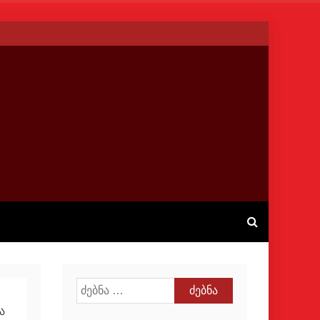
ძებნა:
ა