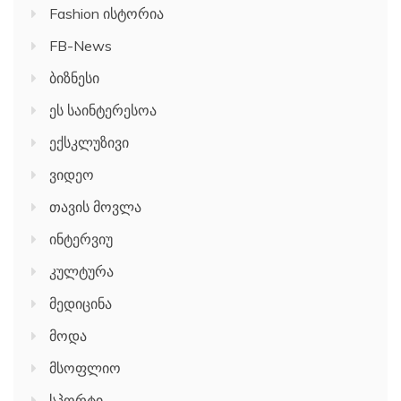
Fashion ისტორია
FB-News
ბიზნესი
ეს საინტერესოა
ექსკლუზივი
ვიდეო
თავის მოვლა
ინტერვიუ
კულტურა
მედიცინა
მოდა
მსოფლიო
სპორტი