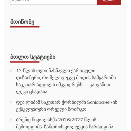
ᲛᲝᲘᲬᲝᲜᲔ
ᲑᲝᲚᲝ ᲡᲢᲐᲢᲘᲔᲑᲘ
13 წლის თვითნასწავლი ქართველი
დიზაინერი, რომელიც უკვე მოდის სამყაროში
საკუთარ ადგილს იმკვიდრებს — გაიცანით
ლუკა ცხადაია
დუა ლიპამ საკუთარ ქორწილში Schiaparelli-ის
ექსკლუზიური ორეული მოირგო
ბრენდ ნიკოლასმა 2026/2027 წლის
შემოდგომა–ზამთრის კოლექცია წარადგინა