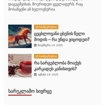
დაგეგმვისას, მოერიდეთ ყველაფერს, რაც
მოსაწყენი ან ხელოვნურია
ეს საინტერესოა
ცეცხლოვანი ცხენის წელი
მოდის – რა უნდა ვიცოდეთ?
ნოემბერი 19, 2025
ეს საინტერესოა
რა სარგებლობა მოაქვს
კარკადეს კანისთვის?
ივნისი 19, 2025
ᲡᲐᲠᲔᲙᲚᲐᲛᲝ ᲡᲘᲕᲠᲪᲔ