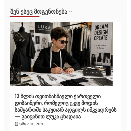
ᲨᲔᲜ ᲔᲡᲔᲪ ᲛᲝᲒᲔᲬᲝᲜᲔᲑᲐ --
13 წლის თვითნასწავლი ქართველი
დიზაინერი, რომელიც უკვე მოდის
სამყაროში საკუთარ ადგილს იმკვიდრებს
— გაიცანით ლუკა ცხადაია
ივნისი 30, 2026