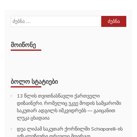
ძებნა:
ᲛᲝᲘᲬᲝᲜᲔ
ᲑᲝᲚᲝ ᲡᲢᲐᲢᲘᲔᲑᲘ
13 წლის თვითნასწავლი ქართველი
დიზაინერი, რომელიც უკვე მოდის სამყაროში
საკუთარ ადგილს იმკვიდრებს — გაიცანით
ლუკა ცხადაია
დუა ლიპამ საკუთარ ქორწილში Schiaparelli-ის
ექსკლუზიური ორეული მოირგო