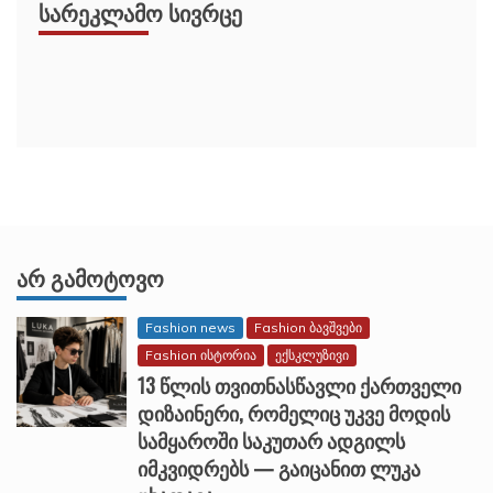
ᲡᲐᲠᲔᲙᲚᲐᲛᲝ ᲡᲘᲕᲠᲪᲔ
ᲐᲠ ᲒᲐᲛᲝᲢᲝᲕᲝ
Fashion news
Fashion ბავშვები
Fashion ისტორია
ექსკლუზივი
13 წლის თვითნასწავლი ქართველი
დიზაინერი, რომელიც უკვე მოდის
სამყაროში საკუთარ ადგილს
იმკვიდრებს — გაიცანით ლუკა