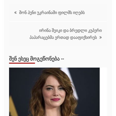
პოსტის
შონ პენი უკრაინაში ფილმს იღებს
ნავიგაცია
ირინა შეიკი და ბრედლი კუპერი
პაპარაცებმა ერთად დააფიქსირეს
ᲨᲔᲜ ᲔᲡᲔᲪ ᲛᲝᲒᲔᲬᲝᲜᲔᲑᲐ --