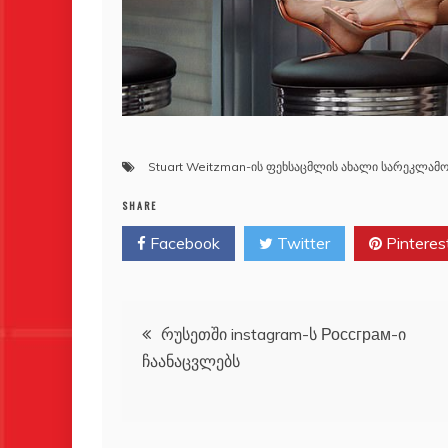
Stuart Weitzman-ის ფეხსაცმლის ახალი სარეკლამო 
SHARE
Facebook
Twitter
Pinteres
პოსტის
რუსეთში instagram-ს Россграм-ი
ჩაანაცვლებს
ნავიგაცია