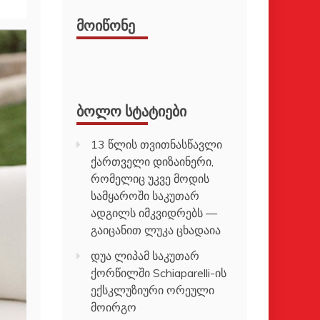
ᲛᲝᲘᲬᲝᲜᲔ
ᲑᲝᲚᲝ ᲡᲢᲐᲢᲘᲔᲑᲘ
13 წლის თვითნასწავლი
ქართველი დიზაინერი,
რომელიც უკვე მოდის
სამყაროში საკუთარ
ადგილს იმკვიდრებს —
გაიცანით ლუკა ცხადაია
დუა ლიპამ საკუთარ
ქორწილში Schiaparelli-ის
ექსკლუზიური ორეული
მოირგო