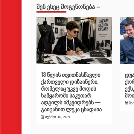
ᲨᲔᲜ ᲔᲡᲔᲪ ᲛᲝᲒᲔᲬᲝᲜᲔᲑᲐ --
13 წლის თვითნასწავლი
დუა
ქართველი დიზაინერი,
ქორ
რომელიც უკვე მოდის
ექ
სამყაროში საკუთარ
მო
ადგილს იმკვიდრებს —
მა
გაიცანით ლუკა ცხადაია
ივნისი 30, 2026