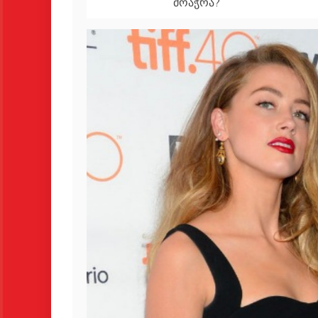
მოაჭრა?