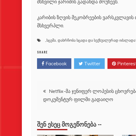
მსხვილი ჯარიმის გადახდა მოუწევს.
კარიბის ზღვის მეკობრეების ვარსკვლავი
მსხვერპლი.
„სცემა
,
დახრჩობა სცადა და სექსუალურად იძალადა“ 
SHARE
Facebook
Twitter
Pinteres
პოსტის
Netflix-მა ჯენიფერ ლოპესის ცხოვრებ
დოკუმენტურ ფილმი გადაიღო
ნავიგაცია
ᲨᲔᲜ ᲔᲡᲔᲪ ᲛᲝᲒᲔᲬᲝᲜᲔᲑᲐ --