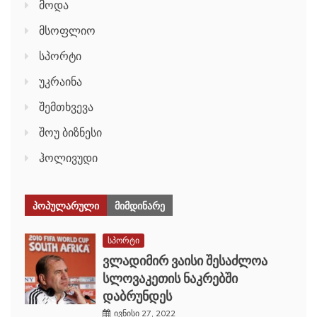
მოდა
მსოფლიო
სპორტი
უკრაინა
შემთხვევა
შოუ ბიზნესი
ჰოლივუდი
ᲞᲝᲞᲣᲚᲐᲠᲣᲚᲘ
ᲛᲘᲛᲓᲘᲜᲐᲠᲔ
სპორტი
ვლადიმირ ვაისი შესაძლოა
სლოვაკეთის ნაკრებში
დაბრუნდეს
ივნისი 27, 2022