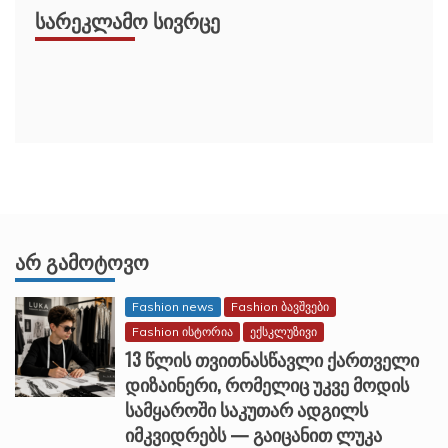
ᲡᲐᲠᲔᲙᲚᲐᲛᲝ ᲡᲘᲕᲠᲪᲔ
ᲐᲠ ᲒᲐᲛᲝᲢᲝᲕᲝ
Fashion news
Fashion ბავშვები
Fashion ისტორია
ექსკლუზივი
13 წლის თვითნასწავლი ქართველი
დიზაინერი, რომელიც უკვე მოდის
სამყაროში საკუთარ ადგილს
იმკვიდრებს — გაიცანით ლუკა