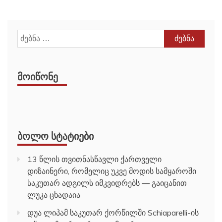
ძებნა:
ᲛᲝᲘᲬᲝᲜᲔ
ᲑᲝᲚᲝ ᲡᲢᲐᲢᲘᲔᲑᲘ
13 წლის თვითნასწავლი ქართველი
დიზაინერი, რომელიც უკვე მოდის სამყაროში
საკუთარ ადგილს იმკვიდრებს — გაიცანით
ლუკა ცხადაია
დუა ლიპამ საკუთარ ქორწილში Schiaparelli-ის