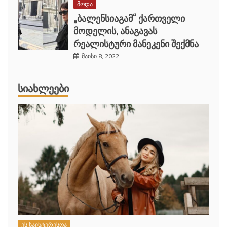
მოდა
„ბალენსიაგამ“ ქართველი
მოდელის, ანაგავას
რეალისტური მანეკენი შექმნა
მაისი 8, 2022
ᲡᲘᲐᲮᲚᲔᲔᲑᲘ
ეს საინტერესოა