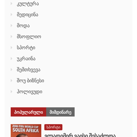
კულტურა
მედიცინა
მოდა
მსოფლიო
სპორტი
უკრაინა
შემთხვევა
შოუ ბიზნესი
ჰოლივუდი
ᲞᲝᲞᲣᲚᲐᲠᲣᲚᲘ
ᲛᲘᲛᲓᲘᲜᲐᲠᲔ
სპორტი
ვლადიმირ ვაისი შესაძლოა