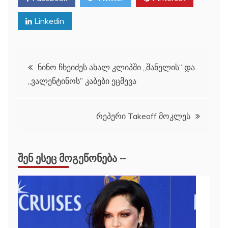
Linkedin
პოსტის
ნინო ჩხეიძეს ახალ კლიპში ,,შანელის” და
,,ვალენტინოს” კაბები ეცმევა
ნავიგაცია
რეპერი Takeoff მოკლეს
ᲨᲔᲜ ᲔᲡᲔᲪ ᲛᲝᲒᲔᲬᲝᲜᲔᲑᲐ --