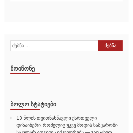
ძებნა:
ᲛᲝᲘᲬᲝᲜᲔ
ᲑᲝᲚᲝ ᲡᲢᲐᲢᲘᲔᲑᲘ
13 წლის თვითნასწავლი ქართველი
დიზაინერი, რომელიც უკვე მოდის სამყაროში
საკუთარ ადგილს იმკვიდრებს — გაიცანით