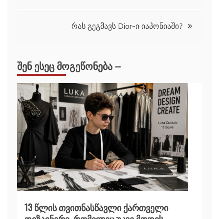
ნავიგაცია
რას გეგმავს Dior-ი იაპონიაში?
ᲨᲔᲜ ᲔᲡᲔᲪ ᲛᲝᲒᲔᲬᲝᲜᲔᲑᲐ --
13 წლის თვითნასწავლი ქართველი
დიზაინერი, რომელიც უკვე მოდის