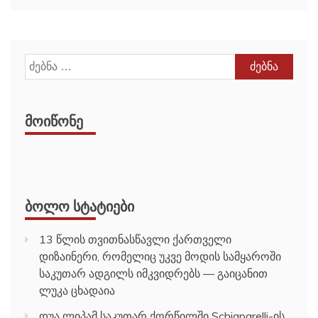
ძებნა:
ᲛᲝᲘᲬᲝᲜᲔ
ᲑᲝᲚᲝ ᲡᲢᲐᲢᲘᲔᲑᲘ
13 წლის თვითნასწავლი ქართველი
დიზაინერი, რომელიც უკვე მოდის სამყაროში
საკუთარ ადგილს იმკვიდრებს — გაიცანით
ლუკა ცხადაია
დუა ლიპამ საკუთარ ქორწილში Schiaparelli-ის