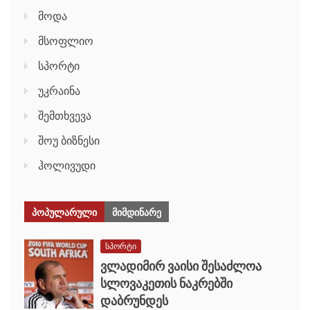
მოდა
მსოფლიო
სპორტი
უკრაინა
შემთხვევა
შოუ ბიზნესი
ჰოლივუდი
ᲞᲝᲞᲣᲚᲐᲠᲣᲚᲘ
ᲛᲘᲛᲓᲘᲜᲐᲠᲔ
სპორტი
ვლადიმირ ვაისი შესაძლოა
სლოვაკეთის ნაკრებში
დაბრუნდეს