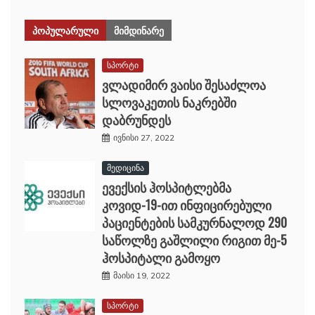
ᲞᲝᲞᲣᲚᲐᲠᲣᲚᲘ
ᲛᲘᲛᲓᲘᲜᲐᲠᲔ
სპორტი
ვლადიმირ ვაისი შესაძლოა
სლოვაკეთის ნაკრებში
დაბრუნდეს
ივნისი 27, 2022
მედიცინა
ევექსის ჰოსპიტლებმა
კოვიდ-19-ით ინფიცირებული
პაციენტების სამკურნალოდ 290
საწოლზე გაშლილი რიგით მე-5
ჰოსპიტალი გამოყო
მაისი 19, 2022
სპორტი