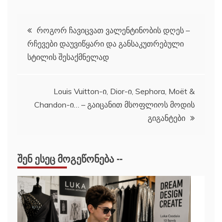
პოსტის
როგორ ჩავიცვათ ვალენტინობის დღეს –
რჩევები დაუვიწყარი და განსაკუთრებული
ნავიგაცია
სტილის შესაქმნელად
Louis Vuitton-ი, Dior-ი, Sephora, Moët &
Chandon-ი… – გაიცანით მსოფლიოს მოდის
გიგანტები
ᲨᲔᲜ ᲔᲡᲔᲪ ᲛᲝᲒᲔᲬᲝᲜᲔᲑᲐ --