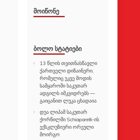
ᲛᲝᲘᲬᲝᲜᲔ
ᲑᲝᲚᲝ ᲡᲢᲐᲢᲘᲔᲑᲘ
13 წლის თვითნასწავლი
ქართველი დიზაინერი,
რომელიც უკვე მოდის
სამყაროში საკუთარ
ადგილს იმკვიდრებს —
გაიცანით ლუკა ცხადაია
დუა ლიპამ საკუთარ
ქორწილში Schiaparelli-ის
ექსკლუზიური ორეული
მოირგო