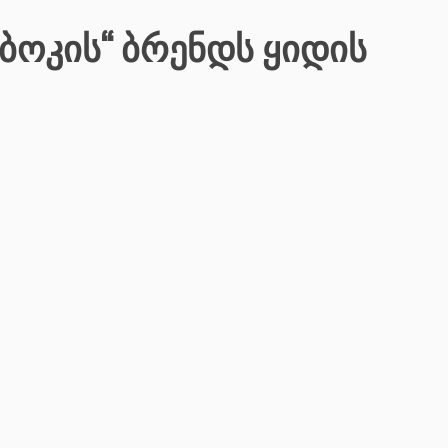
იბოკის“ ბრენდს ყიდის