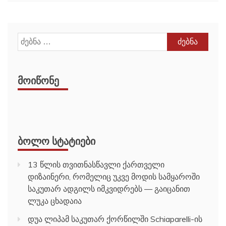
ძებნა:
ᲛᲝᲘᲬᲝᲜᲔ
ᲑᲝᲚᲝ ᲡᲢᲐᲢᲘᲔᲑᲘ
13 წლის თვითნასწავლი ქართველი
დიზაინერი, რომელიც უკვე მოდის სამყაროში
საკუთარ ადგილს იმკვიდრებს — გაიცანით
ლუკა ცხადაია
დუა ლიპამ საკუთარ ქორწილში Schiaparelli-ის