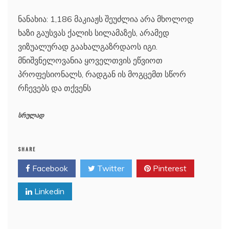
ნანახია: 1,186 მაკიაჟს შეუძლია არა მხოლოდ
ხაზი გაუსვას ქალის სილამაზეს, არამედ
ვიზუალურად გაახალგაზრდაოს იგი.
მნიშვნელოვანია ყოველთვის ეწვიოთ
პროფესიონალს, რადგან ის მოგცემთ სწორ
რჩევებს და თქვენს
სრულად
SHARE
Facebook
Twitter
Pinterest
Linkedin