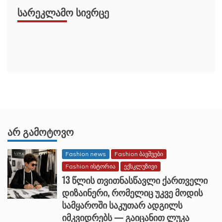
ᲡᲐᲠᲔᲙᲚᲐᲛᲝ ᲡᲘᲕᲠᲪᲔ
ᲐᲠ ᲒᲐᲛᲝᲢᲝᲕᲝ
Fashion news
Fashion ბავშვები
Fashion ისტორია
ექსკლუზივი
13 წლის თვითნასწავლი ქართველი
დიზაინერი, რომელიც უკვე მოდის
სამყაროში საკუთარ ადგილს
იმკვიდრებს — გაიცანით ლუკა