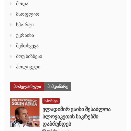
მოდა
მსოფლიო
სპორტი
უკრაინა
შემთხვევა
შოუ ბიზნესი
ჰოლივუდი
ᲞᲝᲞᲣᲚᲐᲠᲣᲚᲘ
ᲛᲘᲛᲓᲘᲜᲐᲠᲔ
სპორტი
ვლადიმირ ვაისი შესაძლოა
სლოვაკეთის ნაკრებში
დაბრუნდეს
ივნისი 27, 2022