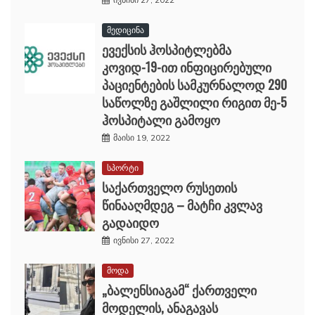
მედიცინა
ევექსის ჰოსპიტლებმა
კოვიდ-19-ით ინფიცირებული
პაციენტების სამკურნალოდ 290
საწოლზე გაშლილი რიგით მე-5
ჰოსპიტალი გამოყო
მაისი 19, 2022
სპორტი
საქართველო რუსეთის
წინააღმდეგ – მატჩი კვლავ
გადაიდო
ივნისი 27, 2022
მოდა
„ბალენსიაგამ“ ქართველი
მოდელის, ანაგავას