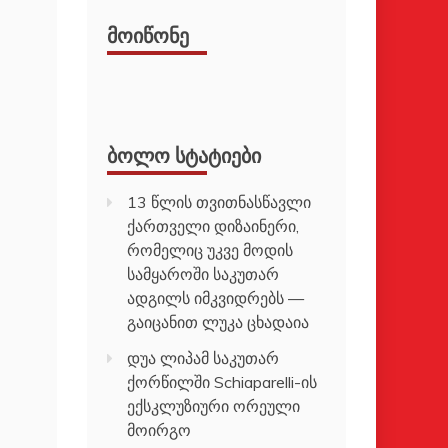
ᲛᲝᲘᲬᲝᲜᲔ
ᲑᲝᲚᲝ ᲡᲢᲐᲢᲘᲔᲑᲘ
13 წლის თვითნასწავლი
ქართველი დიზაინერი,
რომელიც უკვე მოდის
სამყაროში საკუთარ
ადგილს იმკვიდრებს —
გაიცანით ლუკა ცხადაია
დუა ლიპამ საკუთარ
ქორწილში Schiaparelli-ის
ექსკლუზიური ორეული
მოირგო