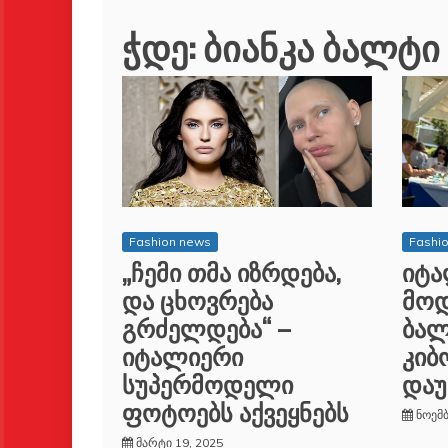
ჭდე:
ბიანკა ბალტი
Fashion news
Fashi
„ჩემი თმა იზრდება,
იტ
და ცხოვრება
მოდ
გრძელდება“ –
ბალ
იტალიერი
კიბ
სუპერმოდელი
დაუ
ფოტოებს აქვეყნებს
ნოემბ
მარტი 19, 2025