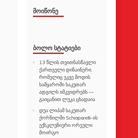
ᲛᲝᲘᲬᲝᲜᲔ
ᲑᲝᲚᲝ ᲡᲢᲐᲢᲘᲔᲑᲘ
13 წლის თვითნასწავლი
ქართველი დიზაინერი,
რომელიც უკვე მოდის
სამყაროში საკუთარ
ადგილს იმკვიდრებს —
გაიცანით ლუკა ცხადაია
დუა ლიპამ საკუთარ
ქორწილში Schiaparelli-ის
ექსკლუზიური ორეული
მოირგო