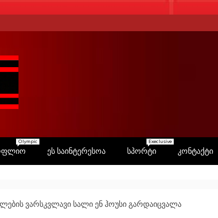
Olympic
Execlusive
ოფლიო
ეს საინტერესოა
სპორტი
კონტაქტი
კლების ვარსკვლავი სალი ენ ჰოუსი გარდაიცვალა