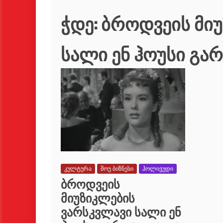
ჭდე:
ბროდვეის მი
სალი ენ ჰოუსი გა
კულტურა
შოუ ბიზნესი
ჰოლივუდი
ბროდვეის
მიუზიკლების
ვარსკვლავი სალი ენ