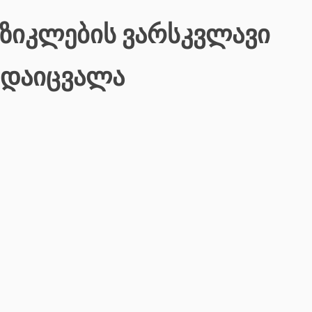
უზიკლების ვარსკვლავი
რდაიცვალა