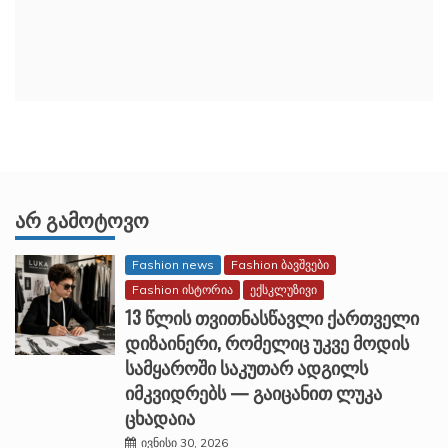
ᲐᲠ ᲒᲐᲛᲝᲢᲝᲕᲝ
Fashion news
Fashion ბავშვები
Fashion ისტორია
ექსკლუზივი
13 წლის თვითნასწავლი ქართველი
დიზაინერი, რომელიც უკვე მოდის
სამყაროში საკუთარ ადგილს
იმკვიდრებს — გაიცანით ლუკა
ცხადაია
ივნისი 30, 2026