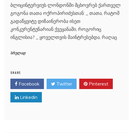
ბლიცინტერვიუს ლონდონში მცხოვრებ ქართველ
გოგონა თათა ოქროპირიძესთან: _ თათა, რატომ
გადაწყვიტე დიზაინერობა ისეთ
კონკურენტუნარიან ქვეყანაში, როგორიც
ინგლისია? _ ყოველთვის მაინტრესებდა, რაღაც
სრულად
SHARE
Facebook
Twitter
Pinterest
Linkedin