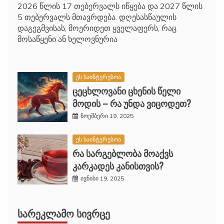
2026 წლის 17 თებერვალს იწყება და 2027 წლის
5 თებერვალს მთავრდება. დღესასწაულის
დაგეგმვისას, მოერიდეთ ყველაფერს, რაც
მოსაწყენი ან ხელოვნურია
ეს საინტერესოა
ცეცხლოვანი ცხენის წელი
მოდის – რა უნდა ვიცოდეთ?
ნოემბერი 19, 2025
ეს საინტერესოა
რა სარგებლობა მოაქვს
კარკადეს კანისთვის?
ივნისი 19, 2025
ᲡᲐᲠᲔᲙᲚᲐᲛᲝ ᲡᲘᲕᲠᲪᲔ