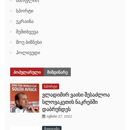
მსოფლიო
სპორტი
უკრაინა
შემთხვევა
შოუ ბიზნესი
ჰოლივუდი
ᲞᲝᲞᲣᲚᲐᲠᲣᲚᲘ
ᲛᲘᲛᲓᲘᲜᲐᲠᲔ
სპორტი
ვლადიმირ ვაისი შესაძლოა
სლოვაკეთის ნაკრებში
დაბრუნდეს
ივნისი 27, 2022
მედიცინა