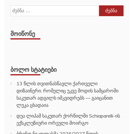
ძებნა:
ᲛᲝᲘᲬᲝᲜᲔ
ᲑᲝᲚᲝ ᲡᲢᲐᲢᲘᲔᲑᲘ
13 წლის თვითნასწავლი ქართველი
დიზაინერი, რომელიც უკვე მოდის სამყაროში
საკუთარ ადგილს იმკვიდრებს — გაიცანით
ლუკა ცხადაია
დუა ლიპამ საკუთარ ქორწილში Schiaparelli-ის
ექსკლუზიური ორეული მოირგო
ბრენდ ნიკოლასმა 2026/2027 წლის