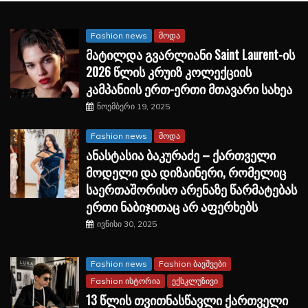
Fashion news
მოდა
მატილდა გვარლიანი Saint Laurent-ის
2026 წლის კრუიზ კოლექციის
კამპანიის ერთ-ერთი მთავარი სახეა
ნოემბერი 19, 2025
Fashion news
მოდა
ანასტასია ბაკურაძე – ქართველი
მოდელი და დიზაინერი, რომელიც
საერთაშორისო არენაზე წარმატებას
ერთი ნაბიჯითაც არ აფერხებს
ივნისი 30, 2025
Fashion news
Fashion ბავშვები
Fashion ისტორია
ექსკლუზივი
13 წლის თვითნასწავლი ქართველი