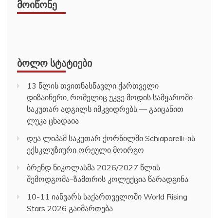
ᲛᲝᲘᲬᲝᲜᲔ
ᲑᲝᲚᲝ ᲡᲢᲐᲢᲘᲔᲑᲘ
13 წლის თვითნასწავლი ქართველი
დიზაინერი, რომელიც უკვე მოდის სამყაროში
საკუთარ ადგილს იმკვიდრებს — გაიცანით
ლუკა ცხადაია
დუა ლიპამ საკუთარ ქორწილში Schiaparelli-ის
ექსკლუზიური ორეული მოირგო
ბრენდ ნიკოლასმა 2026/2027 წლის
შემოდგომა–ზამთრის კოლექცია წარადგინა
10-11 იანვარს საქართველოში World Rising
Stars 2026 გაიმართება