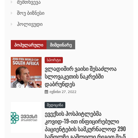
შემთხვევა
შოუ ბიზნესი
ჰოლივუდი
ᲞᲝᲞᲣᲚᲐᲠᲣᲚᲘ
ᲛᲘᲛᲓᲘᲜᲐᲠᲔ
სპორტი
ვლადიმირ ვაისი შესაძლოა
სლოვაკეთის ნაკრებში
დაბრუნდეს
ივნისი 27, 2022
მედიცინა
ევექსის ჰოსპიტლებმა
კოვიდ-19-ით ინფიცირებული
პაციენტების სამკურნალოდ 290
საწოლზე გაშლილი რიგით მე-5