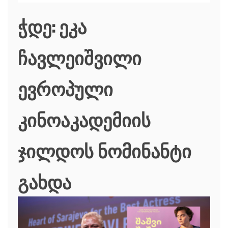
ჭდე:
ეკა
ჩავლეიშვილი
ევროპული
კინოაკადემიის
ჯილდოს ნომინანტი
გახდა