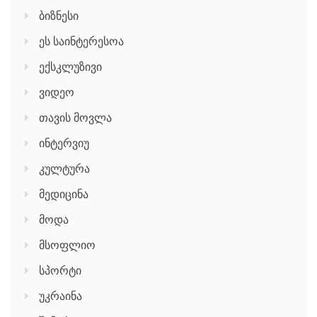
ბიზნესი
ეს საინტერესოა
ექსკლუზივი
ვიდეო
თავის მოვლა
ინტერვიუ
კულტურა
მედიცინა
მოდა
მსოფლიო
სპორტი
უკრაინა