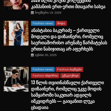
კამპანიის ერთ-ერთი მთავარი სახეა
ნოემბერი 19, 2025
Fashion news
მოდა
ანასტასია ბაკურაძე – ქართველი
მოდელი და დიზაინერი, რომელიც
საერთაშორისო არენაზე წარმატებას
ერთი ნაბიჯითაც არ აფერხებს
ივნისი 30, 2025
Fashion news
Fashion ბავშვები
Fashion ისტორია
ექსკლუზივი
13 წლის თვითნასწავლი ქართველი
დიზაინერი, რომელიც უკვე მოდის
სამყაროში საკუთარ ადგილს
იმკვიდრებს — გაიცანით ლუკა
ცხადაია