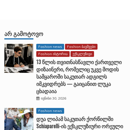
ᲐᲠ ᲒᲐᲛᲝᲢᲝᲕᲝ
Fashion news
Fashion ბავშვები
Fashion ისტორია
ექსკლუზივი
13 წლის თვითნასწავლი ქართველი
დიზაინერი, რომელიც უკვე მოდის
სამყაროში საკუთარ ადგილს
იმკვიდრებს — გაიცანით ლუკა
ცხადაია
ივნისი 30, 2026
Fashion news
დუა ლიპამ საკუთარ ქორწილში
Schiaparelli-ის ექსკლუზიური ორეული