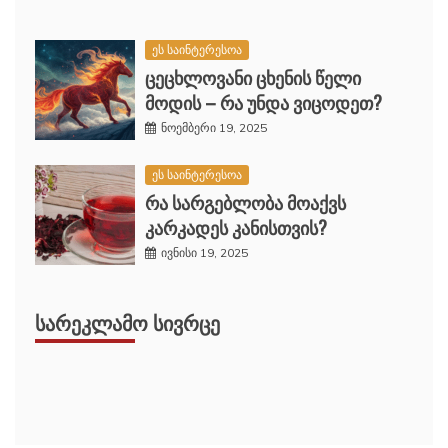
ეს საინტერესოა
ცეცხლოვანი ცხენის წელი
მოდის – რა უნდა ვიცოდეთ?
ნოემბერი 19, 2025
ეს საინტერესოა
რა სარგებლობა მოაქვს
კარკადეს კანისთვის?
ივნისი 19, 2025
ᲡᲐᲠᲔᲙᲚᲐᲛᲝ ᲡᲘᲕᲠᲪᲔ