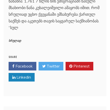
ნანახია: 1,761 7 წლის წინ ემიგრაციაში წასული
მსახიობი ნანა კუხალეიშვილი ამაყობს იმით, რომ
სრულიად უცხო ქვეყანაში ემსახურება ქართულ
საქმეს და აკეთებს თავის საყვარელ საქმიანობას.
“სულ
სრულად
SHARE
Facebook
Twitter
Pinterest
Linkedin