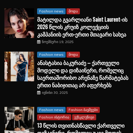
Fashion news
მოდა
მატილდა გვარლიანი Saint Laurent-ის
2026 წლის კრუიზ კოლექციის
კამპანიის ერთ-ერთი მთავარი სახეა
ნოემბერი 19, 2025
Fashion news
მოდა
ანასტასია ბაკურაძე – ქართველი
მოდელი და დიზაინერი, რომელიც
საერთაშორისო არენაზე წარმატებას
ერთი ნაბიჯითაც არ აფერხებს
ივნისი 30, 2025
Fashion news
Fashion ბავშვები
Fashion ისტორია
ექსკლუზივი
13 წლის თვითნასწავლი ქართველი
დიზაინერი, რომელიც უკვე მოდის