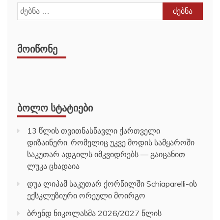
ძებნა:
ᲛᲝᲘᲬᲝᲜᲔ
ᲑᲝᲚᲝ ᲡᲢᲐᲢᲘᲔᲑᲘ
13 წლის თვითნასწავლი ქართველი
დიზაინერი, რომელიც უკვე მოდის სამყაროში
საკუთარ ადგილს იმკვიდრებს — გაიცანით
ლუკა ცხადაია
დუა ლიპამ საკუთარ ქორწილში Schiaparelli-ის
ექსკლუზიური ორეული მოირგო
ბრენდ ნიკოლასმა 2026/2027 წლის