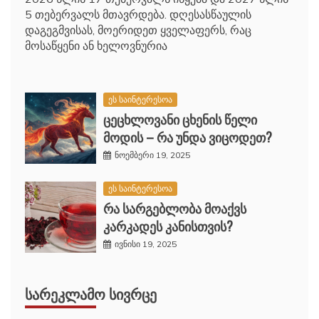
5 თებერვალს მთავრდება. დღესასწაულის
დაგეგმვისას, მოერიდეთ ყველაფერს, რაც
მოსაწყენი ან ხელოვნურია
ეს საინტერესოა
ცეცხლოვანი ცხენის წელი
მოდის – რა უნდა ვიცოდეთ?
ნოემბერი 19, 2025
ეს საინტერესოა
რა სარგებლობა მოაქვს
კარკადეს კანისთვის?
ივნისი 19, 2025
ᲡᲐᲠᲔᲙᲚᲐᲛᲝ ᲡᲘᲕᲠᲪᲔ