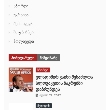
სპორტი
უკრაინა
შემთხვევა
შოუ ბიზნესი
ჰოლივუდი
ᲞᲝᲞᲣᲚᲐᲠᲣᲚᲘ
ᲛᲘᲛᲓᲘᲜᲐᲠᲔ
სპორტი
ვლადიმირ ვაისი შესაძლოა
სლოვაკეთის ნაკრებში
დაბრუნდეს
ივნისი 27, 2022
მედიცინა