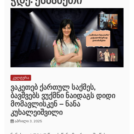
კულტურა
ვაკეთებ ქართულ საქმეს,
ბავშვებს ვუქმნი ნაიდაგს დიდი
მომავლისკენ – ნანა
კუხალეიშვილი
აპრილი 3, 2025