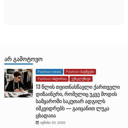
ᲐᲠ ᲒᲐᲛᲝᲢᲝᲕᲝ
Fashion news
Fashion ბავშვები
Fashion ისტორია
ექსკლუზივი
13 წლის თვითნასწავლი ქართველი
დიზაინერი, რომელიც უკვე მოდის
სამყაროში საკუთარ ადგილს
იმკვიდრებს — გაიცანით ლუკა
ცხადაია
ივნისი 30, 2026