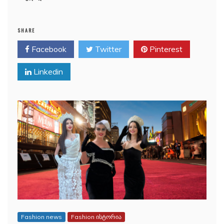
SHARE
Facebook
Twitter
Pinterest
Linkedin
Fashion news
Fashion ისტორია