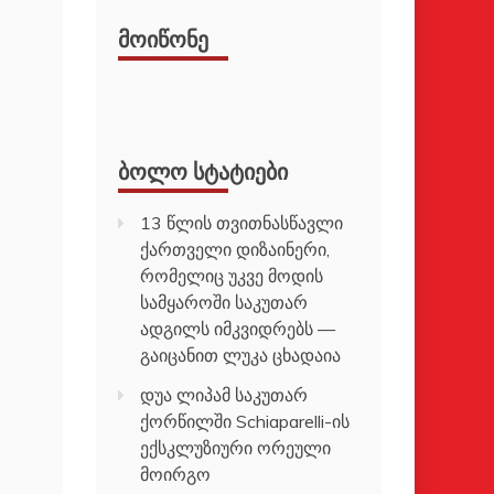
ᲛᲝᲘᲬᲝᲜᲔ
ᲑᲝᲚᲝ ᲡᲢᲐᲢᲘᲔᲑᲘ
13 წლის თვითნასწავლი
ქართველი დიზაინერი,
რომელიც უკვე მოდის
სამყაროში საკუთარ
ადგილს იმკვიდრებს —
გაიცანით ლუკა ცხადაია
დუა ლიპამ საკუთარ
ქორწილში Schiaparelli-ის
ექსკლუზიური ორეული
მოირგო