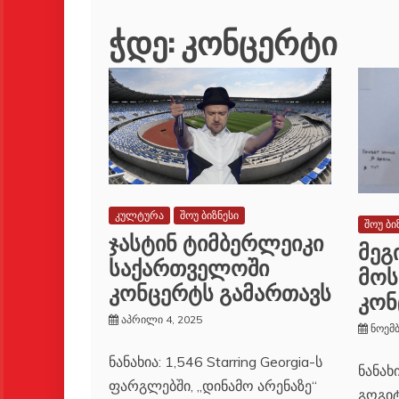
ჭდე:
კონცერტი
კულტურა
შოუ ბიზნესი
შოუ ბი
ჯასტინ ტიმბერლეიკი
მეგ
საქართველოში
მოს
კონცერტს გამართავს
კონ
აპრილი 4, 2025
ნოემბ
ნანახია: 1,546 Starring Georgia-ს
ნანახ
ფარგლებში, „დინამო არენაზე“
გოგიტ