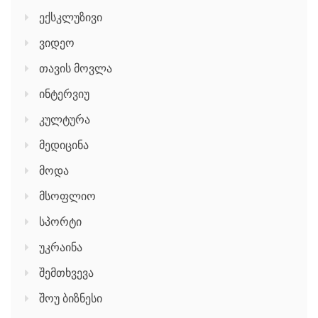
ექსკლუზივი
ვიდეო
თავის მოვლა
ინტერვიუ
კულტურა
მედიცინა
მოდა
მსოფლიო
სპორტი
უკრაინა
შემთხვევა
შოუ ბიზნესი