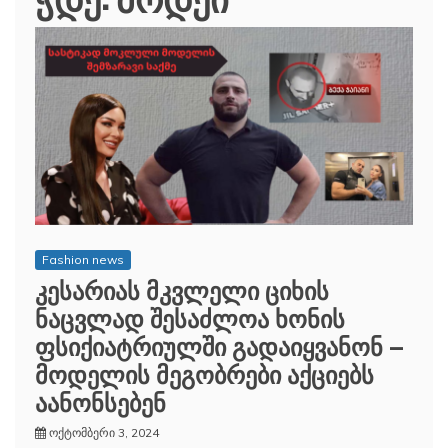
Fashion news
კესარიას მკვლელი ციხის
ნაცვლად შესაძლოა ხონის
ფსიქიატრიულში გადაიყვანონ –
მოდელის მეგობრები აქციებს
აანონსებენ
ოქტომბერი 3, 2024