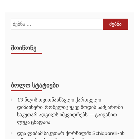
ძებნა:
ᲛᲝᲘᲬᲝᲜᲔ
ᲑᲝᲚᲝ ᲡᲢᲐᲢᲘᲔᲑᲘ
13 წლის თვითნასწავლი ქართველი
დიზაინერი, რომელიც უკვე მოდის სამყაროში
საკუთარ ადგილს იმკვიდრებს — გაიცანით
ლუკა ცხადაია
დუა ლიპამ საკუთარ ქორწილში Schiaparelli-ის