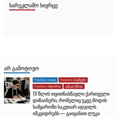
ᲡᲐᲠᲔᲙᲚᲐᲛᲝ ᲡᲘᲕᲠᲪᲔ
ᲐᲠ ᲒᲐᲛᲝᲢᲝᲕᲝ
Fashion news
Fashion ბავშვები
Fashion ისტორია
ექსკლუზივი
13 წლის თვითნასწავლი ქართველი
დიზაინერი, რომელიც უკვე მოდის
სამყაროში საკუთარ ადგილს
იმკვიდრებს — გაიცანით ლუკა