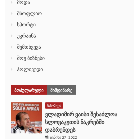
მოდა
მსოფლიო
სპორტი
უკრაინა
შემთხვევა
შოუ ბიზნესი
ჰოლივუდი
ᲞᲝᲞᲣᲚᲐᲠᲣᲚᲘ
ᲛᲘᲛᲓᲘᲜᲐᲠᲔ
სპორტი
ვლადიმირ ვაისი შესაძლოა
სლოვაკეთის ნაკრებში
დაბრუნდეს
ივნისი 27, 2022