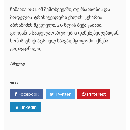
ნანახია: 801 იმ შემთხვევაში, თუ მსახიობის და
მოდელის, ტრანსგენდერი ქალის, კესარია
აბრამიძის მკვლელი, 26 წლის ბექა ჯაიანი,
გლდანის სასჯელაღსრულების დაწესებულებიდან,
ხონის ფსიქიატრიულ საავადმყოფოში იქნება
გადაყვანილი,
სრულად
SHARE
Facebook
Twitter
Pinterest
Linkedin