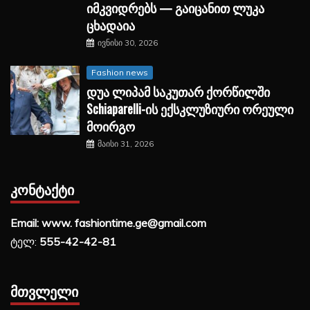
იმკვიდრებს — გაიცანით ლუკა
ცხადაია
ივნისი 30, 2026
Fashion news
დუა ლიპამ საკუთარ ქორწილში
Schiaparelli-ის ექსკლუზიური ორეული
მოირგო
მაისი 31, 2026
ᲙᲝᲜᲢᲐᲥᲢᲘ
Email: www. fashiontime.ge@gmail.com
ტელ:
555-42-42-81
ᲛᲗᲕᲚᲔᲚᲘ