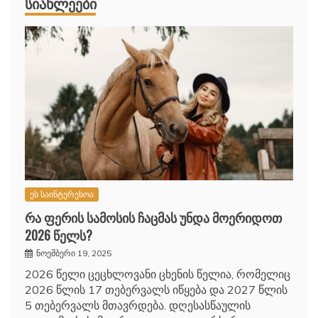
ᲡᲘᲐᲮᲚᲔᲔᲑᲘ
ეს საინტერესოა
რა ფერის სამოსის ჩაცმას უნდა მოერიდოთ
2026 წელს?
ნოემბერი 19, 2025
2026 წელი ცეცხლოვანი ცხენის წელია, რომელიც
2026 წლის 17 თებერვალს იწყება და 2027 წლის
5 თებერვალს მთავრდება. დღესასწაულის