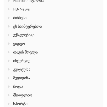
Fashion ისტორია
FB-News
ბიზნესი
ეს საინტერესოა
ექსკლუზივი
ვიდეო
თავის მოვლა
ინტერვიუ
კულტურა
მედიცინა
მოდა
მსოფლიო
სპორტი