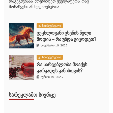
დაგეგმვისას, მოერიდეთ ყველაფერს, რაც
მოსაწყენი ან ხელოვნურია
ეს საინტერესოა
ცეცხლოვანი ცხენის წელი
მოდის – რა უნდა ვიცოდეთ?
ნოემბერი 19, 2025
ეს საინტერესოა
რა სარგებლობა მოაქვს
კარკადეს კანისთვის?
ივნისი 19, 2025
ᲡᲐᲠᲔᲙᲚᲐᲛᲝ ᲡᲘᲕᲠᲪᲔ