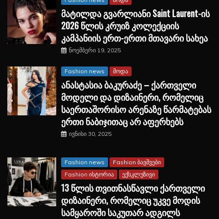
მატილდა გვარლიანი Saint Laurent-ის
2026 წლის კრუიზ კოლექციის
კამპანიის ერთ-ერთი მთავარი სახეა
ნოემბერი 19, 2025
Fashion news
მოდა
ანასტასია ბაკურაძე – ქართველი
მოდელი და დიზაინერი, რომელიც
საერთაშორისო არენაზე წარმატებას
ერთი ნაბიჯითაც არ აფერხებს
ივნისი 30, 2025
Fashion news
Fashion ბავშვები
Fashion ისტორია
ექსკლუზივი
13 წლის თვითნასწავლი ქართველი
დიზაინერი, რომელიც უკვე მოდის
სამყაროში საკუთარ ადგილს