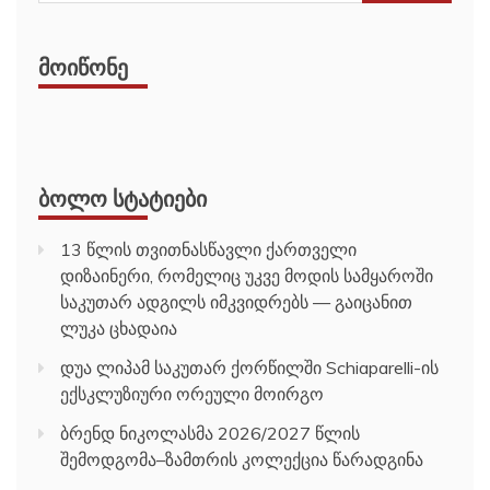
ᲛᲝᲘᲬᲝᲜᲔ
ᲑᲝᲚᲝ ᲡᲢᲐᲢᲘᲔᲑᲘ
13 წლის თვითნასწავლი ქართველი
დიზაინერი, რომელიც უკვე მოდის სამყაროში
საკუთარ ადგილს იმკვიდრებს — გაიცანით
ლუკა ცხადაია
დუა ლიპამ საკუთარ ქორწილში Schiaparelli-ის
ექსკლუზიური ორეული მოირგო
ბრენდ ნიკოლასმა 2026/2027 წლის
შემოდგომა–ზამთრის კოლექცია წარადგინა