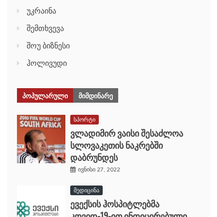
უკრაინა
შემთხვევა
შოუ ბიზნესი
ჰოლივუდი
ᲞᲝᲞᲣᲚᲐᲠᲣᲚᲘ
ᲛᲘᲛᲓᲘᲜᲐᲠᲔ
სპორტი
ვლადიმირ ვაისი შესაძლოა
სლოვაკეთის ნაკრებში
დაბრუნდეს
ივნისი 27, 2022
მედიცინა
ევექსის ჰოსპიტლებმა
კოვიდ-19-ით ინფიცირებული