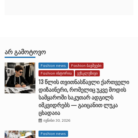
ᲐᲠ ᲒᲐᲛᲝᲢᲝᲕᲝ
Fashion news
Fashion ბავშვები
Fashion ისტორია
ექსკლუზივი
13 წლის თვითნასწავლი ქართველი
დიზაინერი, რომელიც უკვე მოდის
სამყაროში საკუთარ ადგილს
იმკვიდრებს — გაიცანით ლუკა
ცხადაია
ივნისი 30, 2026
Fashion news