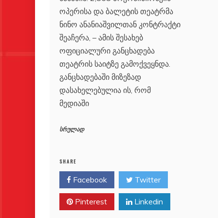
ოპერისა და ბალეტის თეატრმა
ნინო ანანიაშვილთან კონტრაქტი
შეაჩერა, – ამის შესახებ
ოფიციალური განცხადება
თეატრის საიტზე გამოქვეყნდა.
განცხადებაში მიზეზად
დასახელებულია ის, რომ
მედიაში
სრულად
SHARE
Facebook
Twitter
Pinterest
Linkedin