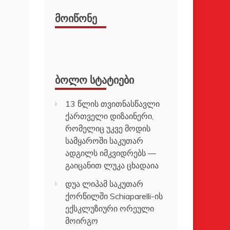
ᲛᲝᲘᲬᲝᲜᲔ
ᲑᲝᲚᲝ ᲡᲢᲐᲢᲘᲔᲑᲘ
13 წლის თვითნასწავლი
ქართველი დიზაინერი,
რომელიც უკვე მოდის
სამყაროში საკუთარ
ადგილს იმკვიდრებს —
გაიცანით ლუკა ცხადაია
დუა ლიპამ საკუთარ
ქორწილში Schiaparelli-ის
ექსკლუზიური ორეული
მოირგო