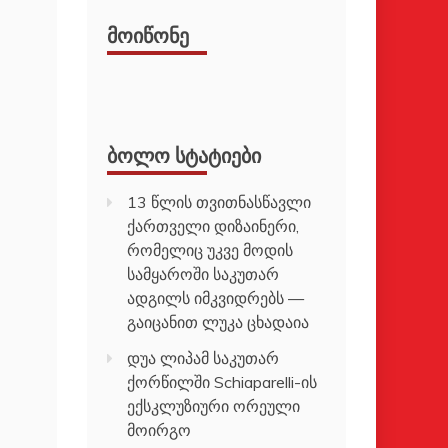
ᲛᲝᲘᲬᲝᲜᲔ
ᲑᲝᲚᲝ ᲡᲢᲐᲢᲘᲔᲑᲘ
13 წლის თვითნასწავლი
ქართველი დიზაინერი,
რომელიც უკვე მოდის
სამყაროში საკუთარ
ადგილს იმკვიდრებს —
გაიცანით ლუკა ცხადაია
დუა ლიპამ საკუთარ
ქორწილში Schiaparelli-ის
ექსკლუზიური ორეული
მოირგო