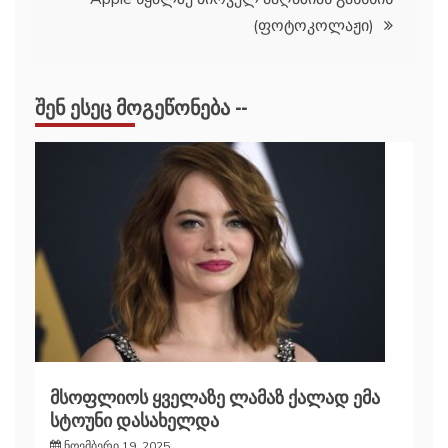
(ფოტოკოლაჟი)
ᲨᲔᲜ ᲔᲡᲔᲪ ᲛᲝᲒᲔᲬᲝᲜᲔᲑᲐ --
მსოფლიოს ყველაზე ლამაზ ქალად ემა
სტოუნი დასახელდა
ნოემბერი 19, 2025