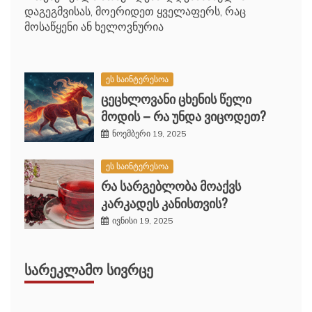
დაგეგმვისას, მოერიდეთ ყველაფერს, რაც
მოსაწყენი ან ხელოვნურია
ეს საინტერესოა
ცეცხლოვანი ცხენის წელი
მოდის – რა უნდა ვიცოდეთ?
ნოემბერი 19, 2025
ეს საინტერესოა
რა სარგებლობა მოაქვს
კარკადეს კანისთვის?
ივნისი 19, 2025
ᲡᲐᲠᲔᲙᲚᲐᲛᲝ ᲡᲘᲕᲠᲪᲔ