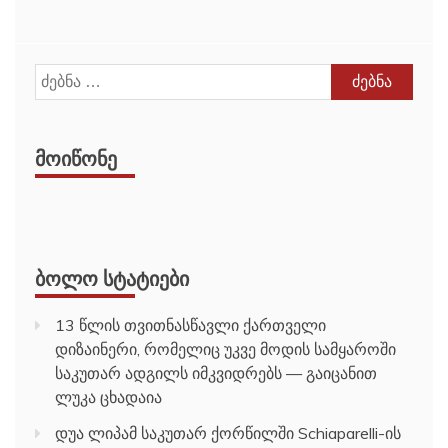
ძებნა:
ᲛᲝᲘᲬᲝᲜᲔ
ᲑᲝᲚᲝ ᲡᲢᲐᲢᲘᲔᲑᲘ
13 წლის თვითნასწავლი ქართველი
დიზაინერი, რომელიც უკვე მოდის სამყაროში
საკუთარ ადგილს იმკვიდრებს — გაიცანით
ლუკა ცხადაია
დუა ლიპამ საკუთარ ქორწილში Schiaparelli-ის