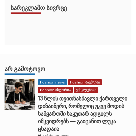
ᲡᲐᲠᲔᲙᲚᲐᲛᲝ ᲡᲘᲕᲠᲪᲔ
ᲐᲠ ᲒᲐᲛᲝᲢᲝᲕᲝ
Fashion news
Fashion ბავშვები
Fashion ისტორია
ექსკლუზივი
13 წლის თვითნასწავლი ქართველი
დიზაინერი, რომელიც უკვე მოდის
სამყაროში საკუთარ ადგილს
იმკვიდრებს — გაიცანით ლუკა
ცხადაია