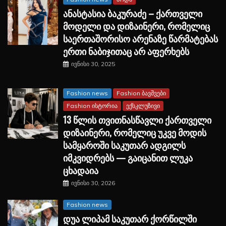
ანასტასია ბაკურაძე – ქართველი
მოდელი და დიზაინერი, რომელიც
საერთაშორისო არენაზე წარმატებას
ერთი ნაბიჯითაც არ აფერხებს
ივნისი 30, 2025
Fashion news
Fashion ბავშვები
Fashion ისტორია
ექსკლუზივი
13 წლის თვითნასწავლი ქართველი
დიზაინერი, რომელიც უკვე მოდის
სამყაროში საკუთარ ადგილს
იმკვიდრებს — გაიცანით ლუკა
ცხადაია
ივნისი 30, 2026
Fashion news
დუა ლიპამ საკუთარ ქორწილში