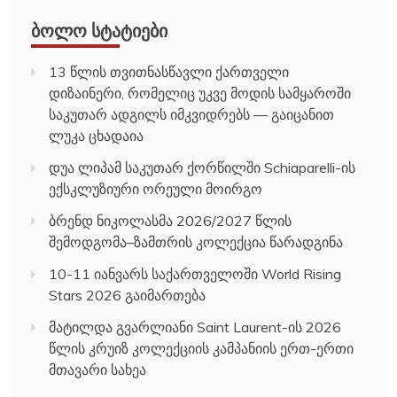
ᲑᲝᲚᲝ ᲡᲢᲐᲢᲘᲔᲑᲘ
13 წლის თვითნასწავლი ქართველი
დიზაინერი, რომელიც უკვე მოდის სამყაროში
საკუთარ ადგილს იმკვიდრებს — გაიცანით
ლუკა ცხადაია
დუა ლიპამ საკუთარ ქორწილში Schiaparelli-ის
ექსკლუზიური ორეული მოირგო
ბრენდ ნიკოლასმა 2026/2027 წლის
შემოდგომა–ზამთრის კოლექცია წარადგინა
10-11 იანვარს საქართველოში World Rising
Stars 2026 გაიმართება
მატილდა გვარლიანი Saint Laurent-ის 2026
წლის კრუიზ კოლექციის კამპანიის ერთ-ერთი
მთავარი სახეა