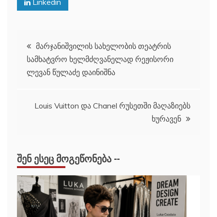
Linkedin
პოსტის
მარჯანიშვილის სახელობის თეატრის
სამხატვრო ხელმძღვანელად რეჟისორი
ნავიგაცია
ლევან წულაძე დაინიშნა
Louis Vuitton და Chanel რუსეთში მაღაზიებს
ხურავენ
ᲨᲔᲜ ᲔᲡᲔᲪ ᲛᲝᲒᲔᲬᲝᲜᲔᲑᲐ --