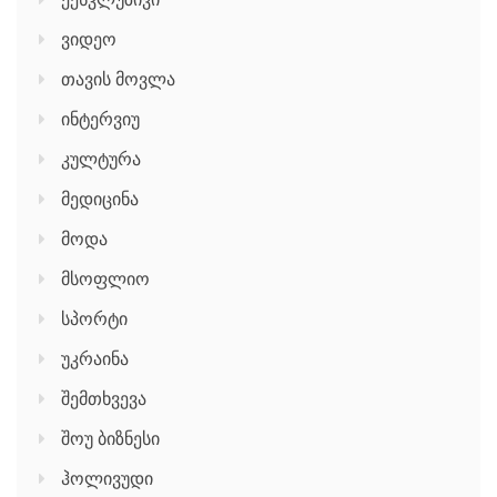
ვიდეო
თავის მოვლა
ინტერვიუ
კულტურა
მედიცინა
მოდა
მსოფლიო
სპორტი
უკრაინა
შემთხვევა
შოუ ბიზნესი
ჰოლივუდი