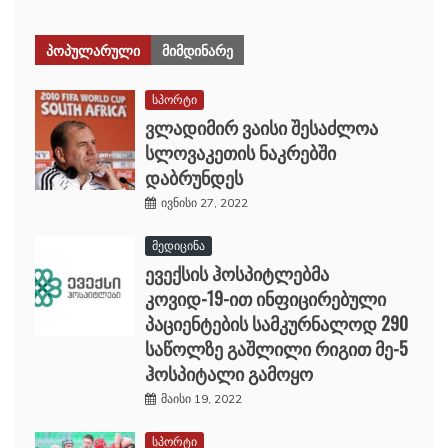
ᲞᲝᲞᲣᲚᲐᲠᲣᲚᲘ
ᲛᲘᲛᲓᲘᲜᲐᲠᲔ
სპორტი
ვლადიმირ ვაისი შესაძლოა
სლოვაკეთის ნაკრებში
დაბრუნდეს
ივნისი 27, 2022
მედიცინა
ევექსის ჰოსპიტლებმა
კოვიდ-19-ით ინფიცირებული
პაციენტების სამკურნალოდ 290
საწოლზე გაშლილი რიგით მე-5
ჰოსპიტალი გამოყო
მაისი 19, 2022
სპორტი