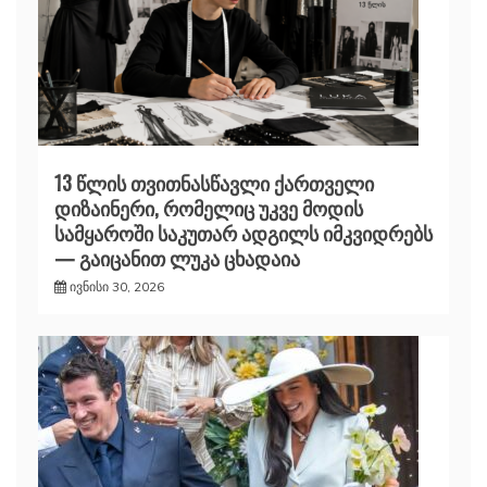
13 წლის თვითნასწავლი ქართველი
დიზაინერი, რომელიც უკვე მოდის
სამყაროში საკუთარ ადგილს იმკვიდრებს
— გაიცანით ლუკა ცხადაია
ივნისი 30, 2026